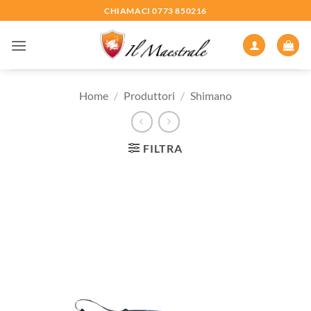
Salta
CHIAMACI 0773 850216
ai
contenuti
Home
/
Produttori
/
Shimano
FILTRA