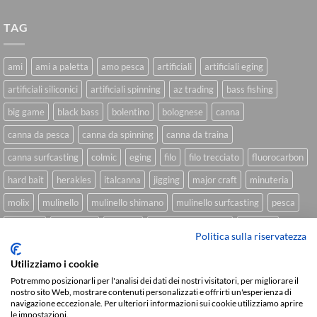
TAG
ami
ami a paletta
amo pesca
artificiali
artificiali eging
artificiali siliconici
artificiali spinning
az trading
bass fishing
big game
black bass
bolentino
bolognese
canna
canna da pesca
canna da spinning
canna da traina
canna surfcasting
colmic
eging
filo
filo trecciato
fluorocarbon
hard bait
herakles
italcanna
jigging
major craft
minuteria
molix
mulinello
mulinello shimano
mulinello surfcasting
pesca
shimano
slow pitch
softbait
softbait yamamoto
spinning
Politica sulla riservatezza
spinning inshore
surfcasting
traina
trecciato
trolling
tubertini
Utilizziamo i cookie
Potremmo posizionarli per l'analisi dei dati dei nostri visitatori, per migliorare il
nostro sito Web, mostrare contenuti personalizzati e offrirti un'esperienza di
navigazione eccezionale. Per ulteriori informazioni sui cookie utilizziamo aprire
Sviluppato da
We Blink Design
le impostazioni.