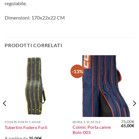
regolabile.
Dimensioni: 170x22x22 CM
PRODOTTI CORRELATI
-13%
75,00
€
FODERI PORTA CANNE
BORSE E SCATOLE
Il
Il
65,00
€
Colmic Porta canne
Tubertini Fodero Forlì
prezzo
pr
Bolo-003
originale
at
era:
è:
A partire da
35,00
€