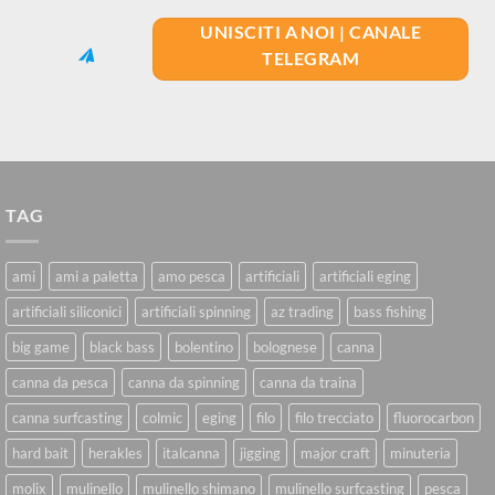
UNISCITI A NOI | CANALE
TELEGRAM
TAG
ami
ami a paletta
amo pesca
artificiali
artificiali eging
artificiali siliconici
artificiali spinning
az trading
bass fishing
big game
black bass
bolentino
bolognese
canna
canna da pesca
canna da spinning
canna da traina
canna surfcasting
colmic
eging
filo
filo trecciato
fluorocarbon
hard bait
herakles
italcanna
jigging
major craft
minuteria
molix
mulinello
mulinello shimano
mulinello surfcasting
pesca