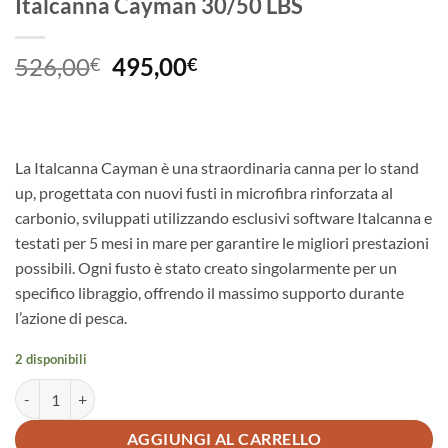
Italcanna Cayman 30/50 LBS
Il
Il
526,00
495,00
€
€
prezzo
prezzo
originale
attuale
era:
è:
526,00€.
495,00€.
La Italcanna Cayman è una straordinaria canna per lo stand
up, progettata con nuovi fusti in microfibra rinforzata al
carbonio, sviluppati utilizzando esclusivi software Italcanna e
testati per 5 mesi in mare per garantire le migliori prestazioni
possibili. Ogni fusto è stato creato singolarmente per un
specifico libraggio, offrendo il massimo supporto durante
l’azione di pesca.
2 disponibili
Italcanna Cayman 30/50 LBS quantità
AGGIUNGI AL CARRELLO