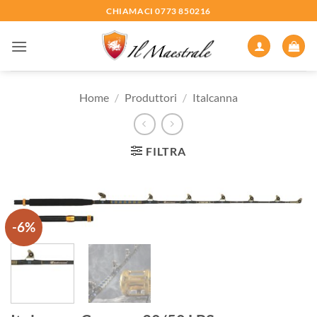
Salta
CHIAMACI 0773 850216
ai
contenuti
Home
/
Produttori
/
Italcanna
FILTRA
-6%