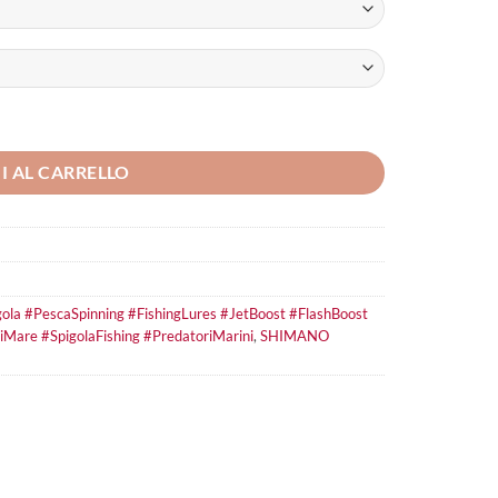
ntità
I AL CARRELLO
gola #PescaSpinning #FishingLures #JetBoost #FlashBoost
iMare #SpigolaFishing #PredatoriMarini
,
SHIMANO