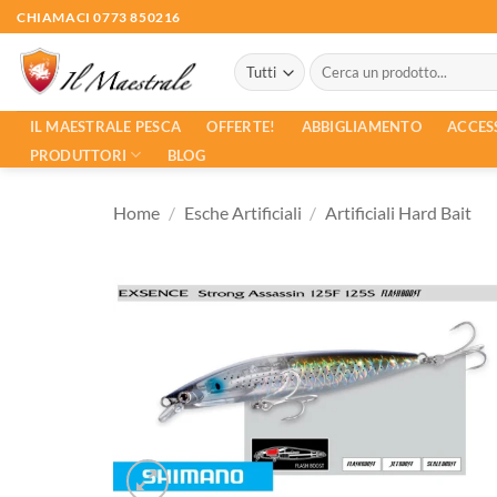
Salta
CHIAMACI 0773 850216
ai
Cerca:
contenuti
ACCES
IL MAESTRALE PESCA
OFFERTE!
ABBIGLIAMENTO
PRODUTTORI
BLOG
Home
/
Esche Artificiali
/
Artificiali Hard Bait