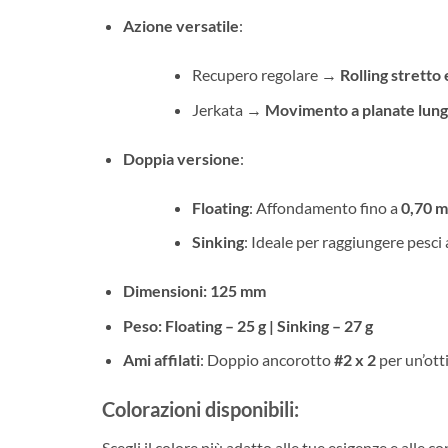
Azione versatile
:
Recupero regolare →
Rolling stretto 
Jerkata →
Movimento a planate lung
Doppia versione
:
Floating
: Affondamento fino a
0,70 m
Sinking
: Ideale per raggiungere pesci
Dimensioni:
125 mm
Peso:
Floating – 25 g | Sinking – 27 g
Ami affilati
: Doppio ancorotto
#2 x 2
per un’ott
Colorazioni disponibili:
Scegli il colore più adatto alle tue esigenze e alle c