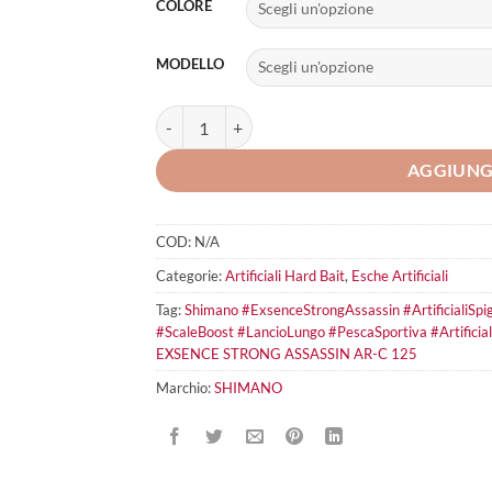
COLORE
MODELLO
SHIMANO Exsence Strong Assassin AR-C 125 qua
AGGIUNG
COD:
N/A
Categorie:
Artificiali Hard Bait
,
Esche Artificiali
Tag:
Shimano #ExsenceStrongAssassin #ArtificialiSpi
#ScaleBoost #LancioLungo #PescaSportiva #Artificial
EXSENCE STRONG ASSASSIN AR-C 125
Marchio:
SHIMANO