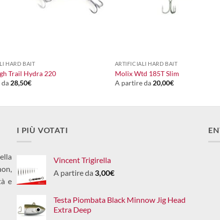
+
LI HARD BAIT
ARTIFICIALI HARD BAIT
h Trail Hydra 220
Molix Wtd 185T Slim
e da
28,50
€
A partire da
20,00
€
I PIÙ VOTATI
EN
ella
Vincent Trigirella
non,
A partire da
3,00
€
tà e
Testa Piombata Black Minnow Jig Head
Extra Deep