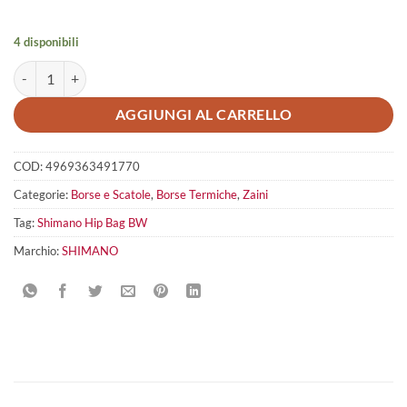
4 disponibili
Shimano Hip Bag BW quantità
AGGIUNGI AL CARRELLO
COD:
4969363491770
Categorie:
Borse e Scatole
,
Borse Termiche
,
Zaini
Tag:
Shimano Hip Bag BW
Marchio:
SHIMANO