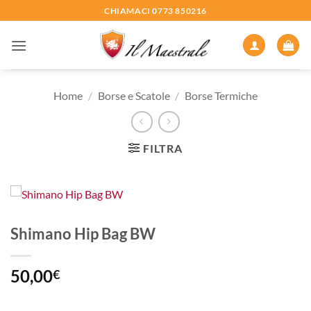
Salta
CHIAMACI 0773 850216
ai
contenuti
Home
/
Borse e Scatole
/
Borse Termiche
FILTRA
Shimano Hip Bag BW
50,00
€