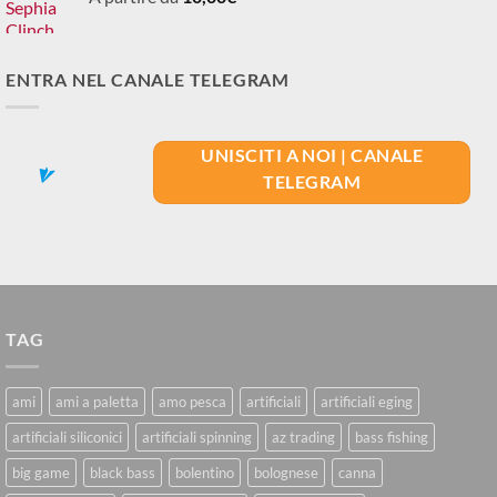
ENTRA NEL CANALE TELEGRAM
UNISCITI A NOI | CANALE
TELEGRAM
TAG
ami
ami a paletta
amo pesca
artificiali
artificiali eging
artificiali siliconici
artificiali spinning
az trading
bass fishing
big game
black bass
bolentino
bolognese
canna