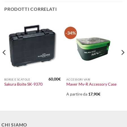
PRODOTTI CORRELATI
-34%
60,00
€
BORSE E SCATOLE
ACCESSORI VARI
l
Sakura Boite SK-9370
Maver Mv-R Accessory Case
prezzo
le
attuale
:
A partire da
17,90
€
16,00€.
CHI SIAMO