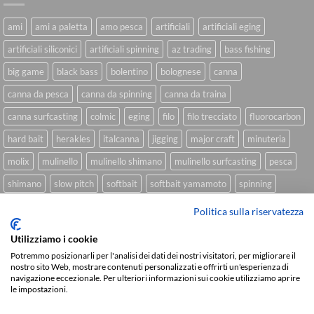
ami
ami a paletta
amo pesca
artificiali
artificiali eging
artificiali siliconici
artificiali spinning
az trading
bass fishing
big game
black bass
bolentino
bolognese
canna
canna da pesca
canna da spinning
canna da traina
canna surfcasting
colmic
eging
filo
filo trecciato
fluorocarbon
hard bait
herakles
italcanna
jigging
major craft
minuteria
molix
mulinello
mulinello shimano
mulinello surfcasting
pesca
shimano
slow pitch
softbait
softbait yamamoto
spinning
spinning inshore
surfcasting
traina
trecciato
trolling
tubertini
Politica sulla riservatezza
Utilizziamo i cookie
Potremmo posizionarli per l'analisi dei dati dei nostri visitatori, per migliorare il
Sviluppato da
We Blink Design
nostro sito Web, mostrare contenuti personalizzati e offrirti un'esperienza di
navigazione eccezionale. Per ulteriori informazioni sui cookie utilizziamo aprire
Visa
PayPal
Stripe
MasterCard
Cash
le impostazioni.
On
CHI SIAMO
BLOG
FAQ
CONTATTI