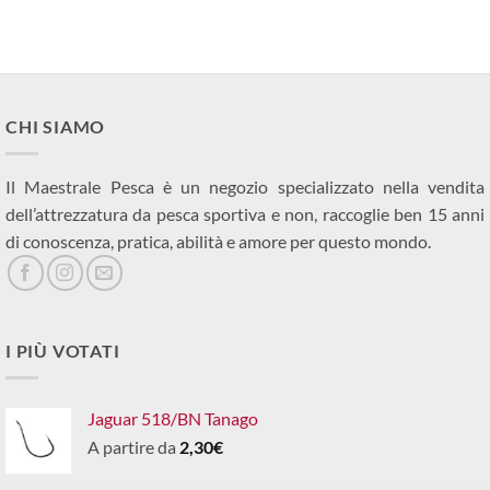
era:
è:
16,50€.
16
CHI SIAMO
Il Maestrale Pesca è un negozio specializzato nella vendita
dell’attrezzatura da pesca sportiva e non, raccoglie ben 15 anni
di conoscenza, pratica, abilità e amore per questo mondo.
I PIÙ VOTATI
Jaguar 518/BN Tanago
A partire da
2,30
€