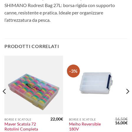
SHIMANO Rodrest Bag 27L: borsa rigida con supporto
canne, resistente e pratica. Ideale per organizzare
l’attrezzatura da pesca.
PRODOTTI CORRELATI
-3%
22,00
€
16,50
€
BORSE E SCATOLE
BORSE E SCATOLE
Il
Il
16,00
€
Maver Scatola 72
Meiho Reversible
prezzo
pr
Rotolini Completa
180V
originale
at