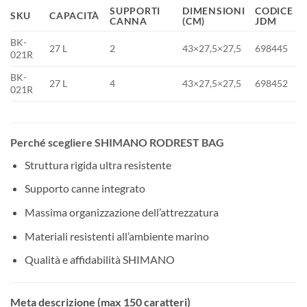
SUPPORTI
DIMENSIONI
CODICE
SKU
CAPACITÀ
CANNA
(CM)
JDM
BK-
27 L
2
43×27,5×27,5
698445
021R
BK-
27 L
4
43×27,5×27,5
698452
021R
Perché scegliere SHIMANO RODREST BAG
Struttura rigida ultra resistente
Supporto canne integrato
Massima organizzazione dell’attrezzatura
Materiali resistenti all’ambiente marino
Qualità e affidabilità SHIMANO
Meta descrizione (max 150 caratteri)