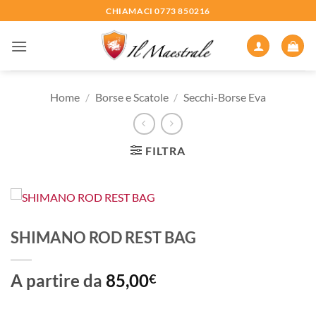
Salta
CHIAMACI 0773 850216
ai
contenuti
Home
/
Borse e Scatole
/
Secchi-Borse Eva
FILTRA
SHIMANO ROD REST BAG
A partire da
85,00
€