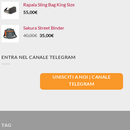
Rapala Sling Bag King Size
55,00
€
Sakura Street Binder
Il
Il
40,00
€
35,00
€
prezzo
prezzo
originale
attuale
era:
è:
ENTRA NEL CANALE TELEGRAM
40,00€.
35,00€.
UNISCITI A NOI | CANALE
TELEGRAM
TAG