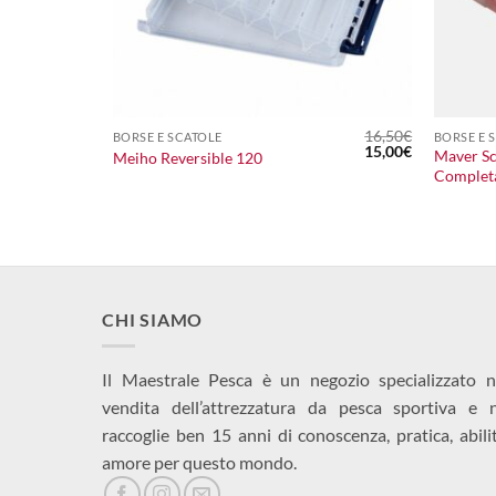
+
+
27,90
€
16,50
€
BORSE E SCATOLE
BORSE E 
Il
Il
Il
Il
25,00
€
15,00
€
Maver Sc
Meiho Reversible 120
prezzo
prezzo
prezzo
prezzo
Complet
originale
attuale
originale
attuale
era:
è:
era:
è:
27,90€.
25,00€.
16,50€.
15,00€.
CHI SIAMO
Il Maestrale Pesca è un negozio specializzato n
vendita dell’attrezzatura da pesca sportiva e 
raccoglie ben 15 anni di conoscenza, pratica, abili
amore per questo mondo.