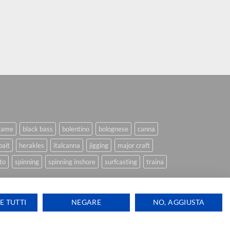
game
black bass
bolentino
bolognese
canna
bait
herakles
italcanna
jigging
major craft
to
spinning
spinning inshore
surfcasting
traina
E TUTTI
NEGARE
NO, AGGIUSTA
Ti aiutiamo
Visa
PayPal
Stripe
MasterCard
Cash
ink Design