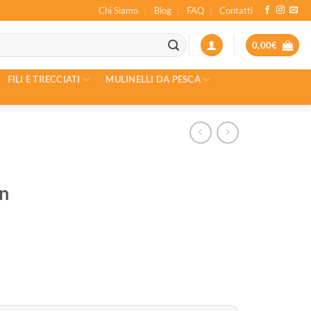
Chi Siamo
Blog
FAQ
Contatti
0,00
€
FILI E TRECCIATI
MULINELLI DA PESCA
n