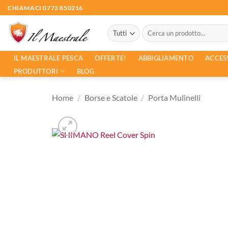
Salta
CHIAMACI 0773 850216
ai
Cerca:
contenuti
ACCES
IL MAESTRALE PESCA
OFFERTE!
ABBIGLIAMENTO
PRODUTTORI
BLOG
Home
/
Borse e Scatole
/
Porta Mulinelli