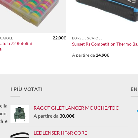
+
22,00
€
SCATOLE
BORSE E SCATOLE
atola 72 Rotolini
Sunset Rs Competition Thermo Ba
a
A partire da
24,90
€
I PIÙ VOTATI
EN
ella
RAGOT GILET LANCER MOUCHE/TOC
non,
A partire da
30,00
€
tà e
LEDLENSER HF6R CORE