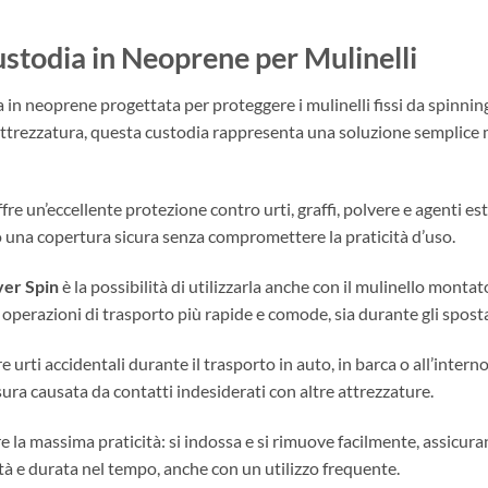
stodia in Neoprene per Mulinelli
 in neoprene progettata per proteggere i mulinelli fissi da spinning
ia attrezzatura, questa custodia rappresenta una soluzione semplic
ffre un’eccellente protezione contro urti, graffi, polvere e agenti e
 una copertura sicura senza compromettere la praticità d’uso.
er Spin
è la possibilità di utilizzarla anche con il mulinello mont
operazioni di trasporto più rapide e comode, sia durante gli sposta
urti accidentali durante il trasporto in auto, in barca o all’interno
sura causata da contatti indesiderati con altre attrezzature.
re la massima praticità: si indossa e si rimuove facilmente, assicu
ità e durata nel tempo, anche con un utilizzo frequente.