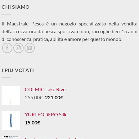
CHI SIAMO
Il Maestrale Pesca è un negozio specializzato nella vendita
dell’attrezzatura da pesca sportiva e non, raccoglie ben 15 anni
di conoscenza, pratica, abilità e amore per questo mondo.
I PIÙ VOTATI
COLMIC Lake River
Il
Il
255,00
€
221,00
€
prezzo
prezzo
originale
attuale
YUKI FODERO Silk
era:
è:
15,00
€
255,00€.
221,00€.