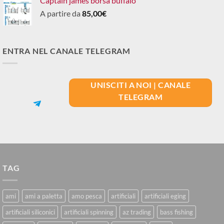
Captain james borsa buffalo
A partire da
85,00
€
ENTRA NEL CANALE TELEGRAM
UNISCITI A NOI | CANALE
TELEGRAM
TAG
ami
ami a paletta
amo pesca
artificiali
artificiali eging
artificiali siliconici
artificiali spinning
az trading
bass fishing