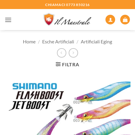
Salta
CHIAMACI 0773 850216
ai
contenuti
Home
/
Esche Artificiali
/
Artificiali Eging
FILTRA