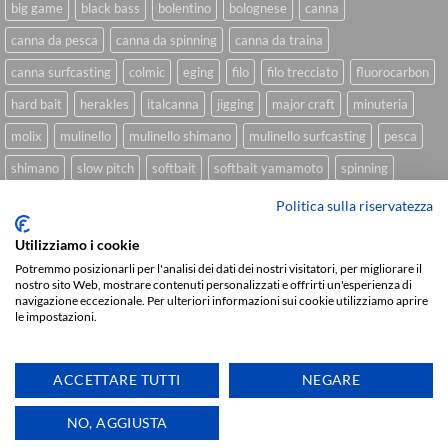
big game
black bass
bolentino
bolognese
canna
canna da pesca
canna da spinning
canna da traina
canna surfcasting
colmic
eging
filo
filo trecciato
fluorocarbon
hard bait
herakles
italcanna
jigging
major craft
minuteria
molix
mulinello
mulinello shimano
mulinello surfcasting
pesca
shimano
slow pitch
softbait
softbait yamamoto
spinning
spinning inshore
surfcasting
traina
trecciato
trolling
tubertini
Politica sulla riservatezza
Utilizziamo i cookie
Potremmo posizionarli per l'analisi dei dati dei nostri visitatori, per migliorare il
nostro sito Web, mostrare contenuti personalizzati e offrirti un'esperienza di
Sviluppato da
We Blink Design
navigazione eccezionale. Per ulteriori informazioni sui cookie utilizziamo aprire
Visa
PayPal
Stripe
MasterCard
Cash
le impostazioni.
On
CHI SIAMO
BLOG
FAQ
CONTATTI
Delivery
ACCETTARE TUTTI
NEGARE
Copyright 2026 ©
IlMaestralePesca.it
Ti aiutiamo
NO, AGGIUSTA