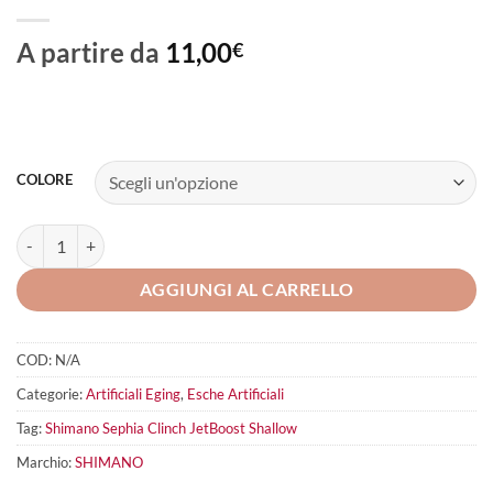
A partire da
11,00
€
COLORE
SHIMANO Sephia Clinch JetBoost Shallow quantità
AGGIUNGI AL CARRELLO
COD:
N/A
Categorie:
Artificiali Eging
,
Esche Artificiali
Tag:
Shimano Sephia Clinch JetBoost Shallow
Marchio:
SHIMANO