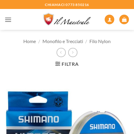
Salta
CHIAMACI 0773 850216
ai
contenuti
Home
/
Monofilo e Trecciati
/
Filo Nylon
FILTRA