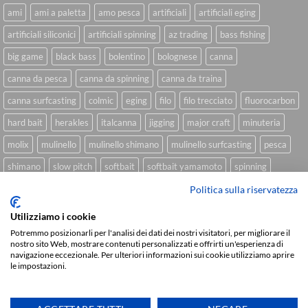
ami
ami a paletta
amo pesca
artificiali
artificiali eging
artificiali siliconici
artificiali spinning
az trading
bass fishing
big game
black bass
bolentino
bolognese
canna
canna da pesca
canna da spinning
canna da traina
canna surfcasting
colmic
eging
filo
filo trecciato
fluorocarbon
hard bait
herakles
italcanna
jigging
major craft
minuteria
molix
mulinello
mulinello shimano
mulinello surfcasting
pesca
shimano
slow pitch
softbait
softbait yamamoto
spinning
spinning inshore
surfcasting
traina
trecciato
trolling
tubertini
Politica sulla riservatezza
Utilizziamo i cookie
Potremmo posizionarli per l'analisi dei dati dei nostri visitatori, per migliorare il
nostro sito Web, mostrare contenuti personalizzati e offrirti un'esperienza di
Sviluppato da
We Blink Design
navigazione eccezionale. Per ulteriori informazioni sui cookie utilizziamo aprire
le impostazioni.
Visa
PayPal
Stripe
MasterCard
Cash
On
CHI SIAMO
BLOG
FAQ
CONTATTI
Delivery