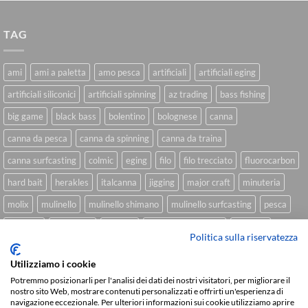
TAG
ami
ami a paletta
amo pesca
artificiali
artificiali eging
artificiali siliconici
artificiali spinning
az trading
bass fishing
big game
black bass
bolentino
bolognese
canna
canna da pesca
canna da spinning
canna da traina
canna surfcasting
colmic
eging
filo
filo trecciato
fluorocarbon
hard bait
herakles
italcanna
jigging
major craft
minuteria
molix
mulinello
mulinello shimano
mulinello surfcasting
pesca
shimano
slow pitch
softbait
softbait yamamoto
spinning
Politica sulla riservatezza
spinning inshore
surfcasting
traina
trecciato
trolling
tubertini
Utilizziamo i cookie
Potremmo posizionarli per l'analisi dei dati dei nostri visitatori, per migliorare il
nostro sito Web, mostrare contenuti personalizzati e offrirti un'esperienza di
navigazione eccezionale. Per ulteriori informazioni sui cookie utilizziamo aprire
Sviluppato da
We Blink Design