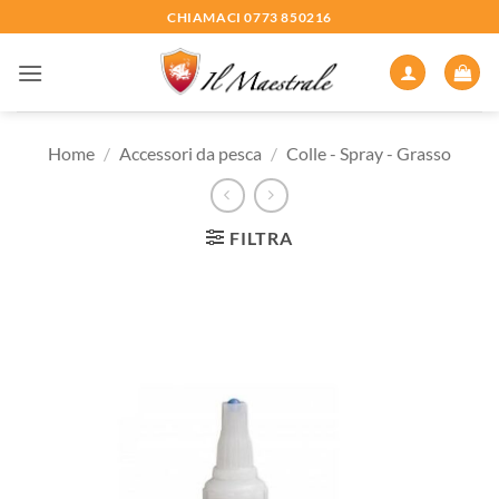
Salta
CHIAMACI 0773 850216
ai
contenuti
Home
/
Accessori da pesca
/
Colle - Spray - Grasso
FILTRA