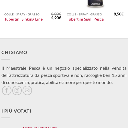
8,00
€
8,50
€
COLLE - SPRAY - GRASSO
COLLE - SPRAY - GRASSO
Il
Il
4,90
€
Tubertini Sinking Line
Tubertini Sigill Pesca
prezzo
prezzo
originale
attuale
era:
è:
8,00€.
4,90€.
CHI SIAMO
Il Maestrale Pesca è un negozio specializzato nella vendita
dell’attrezzatura da pesca sportiva e non, raccoglie ben 15 anni
di conoscenza, pratica, abilità e amore per questo mondo.
I PIÙ VOTATI