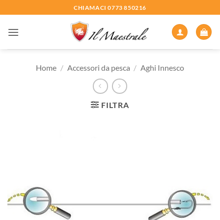
Salta
CHIAMACI 0773 850216
ai
contenuti
Home
/
Accessori da pesca
/
Aghi Innesco
FILTRA