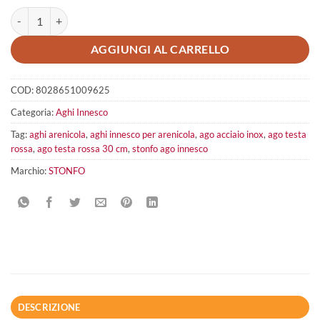
Stonfo Aghi Testa Rossa 20 cm quantità
AGGIUNGI AL CARRELLO
COD:
8028651009625
Categoria:
Aghi Innesco
Tag:
aghi arenicola
,
aghi innesco per arenicola
,
ago acciaio inox
,
ago testa
rossa
,
ago testa rossa 30 cm
,
stonfo ago innesco
Marchio:
STONFO
DESCRIZIONE