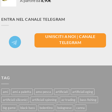
A partire da
8,90
€
ENTRA NEL CANALE TELEGRAM
UNISCITI A NOI | CANALE
TELEGRAM
TAG
ami
ami a paletta
amo pesca
artificiali
artificiali eging
artificiali siliconici
artificiali spinning
az trading
bass fishing
big game
black bass
bolentino
bolognese
canna