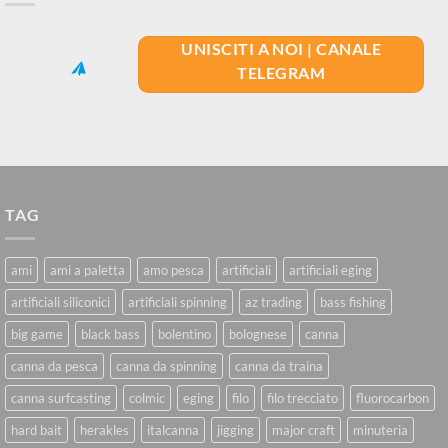
UNISCITI A NOI | CANALE
TELEGRAM
TAG
ami
ami a paletta
amo pesca
artificiali
artificiali eging
artificiali siliconici
artificiali spinning
az trading
bass fishing
big game
black bass
bolentino
bolognese
canna
canna da pesca
canna da spinning
canna da traina
canna surfcasting
colmic
eging
filo
filo trecciato
fluorocarbon
hard bait
herakles
italcanna
jigging
major craft
minuteria