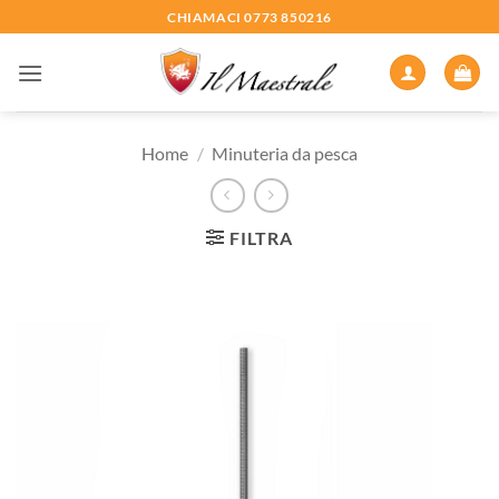
Salta
CHIAMACI 0773 850216
ai
contenuti
Home
/
Minuteria da pesca
FILTRA