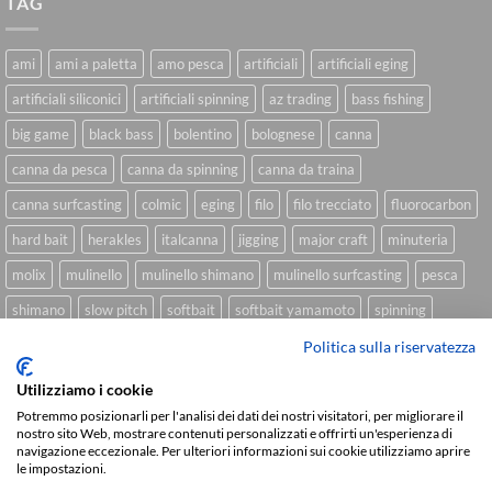
TAG
ami
ami a paletta
amo pesca
artificiali
artificiali eging
artificiali siliconici
artificiali spinning
az trading
bass fishing
big game
black bass
bolentino
bolognese
canna
canna da pesca
canna da spinning
canna da traina
canna surfcasting
colmic
eging
filo
filo trecciato
fluorocarbon
hard bait
herakles
italcanna
jigging
major craft
minuteria
molix
mulinello
mulinello shimano
mulinello surfcasting
pesca
shimano
slow pitch
softbait
softbait yamamoto
spinning
spinning inshore
surfcasting
traina
trecciato
trolling
tubertini
Politica sulla riservatezza
Utilizziamo i cookie
Potremmo posizionarli per l'analisi dei dati dei nostri visitatori, per migliorare il
nostro sito Web, mostrare contenuti personalizzati e offrirti un'esperienza di
Sviluppato da
We Blink Design
navigazione eccezionale. Per ulteriori informazioni sui cookie utilizziamo aprire
le impostazioni.
Visa
PayPal
Stripe
MasterCard
Cash