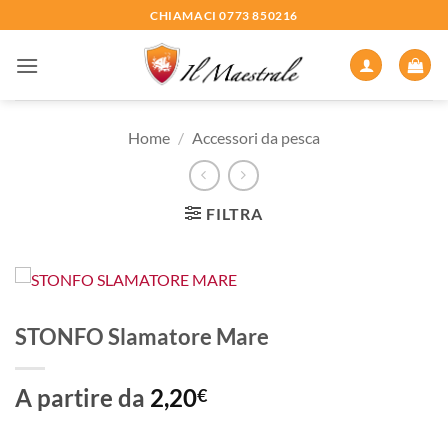
Salta
CHIAMACI 0773 850216
ai
contenuti
Home
/
Accessori da pesca
FILTRA
STONFO Slamatore Mare
A partire da
2,20
€