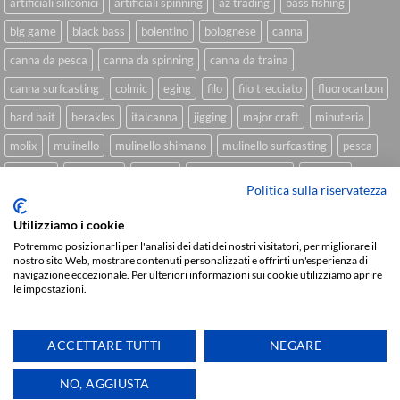
artificiali siliconici
artificiali spinning
az trading
bass fishing
big game
black bass
bolentino
bolognese
canna
canna da pesca
canna da spinning
canna da traina
canna surfcasting
colmic
eging
filo
filo trecciato
fluorocarbon
hard bait
herakles
italcanna
jigging
major craft
minuteria
molix
mulinello
mulinello shimano
mulinello surfcasting
pesca
shimano
slow pitch
softbait
softbait yamamoto
spinning
Politica sulla riservatezza
spinning inshore
surfcasting
traina
trecciato
trolling
tubertini
Utilizziamo i cookie
Potremmo posizionarli per l'analisi dei dati dei nostri visitatori, per migliorare il
nostro sito Web, mostrare contenuti personalizzati e offrirti un'esperienza di
navigazione eccezionale. Per ulteriori informazioni sui cookie utilizziamo aprire
Sviluppato da
We Blink Design
le impostazioni.
Visa
PayPal
Stripe
MasterCard
Cash
On
CHI SIAMO
BLOG
FAQ
CONTATTI
ACCETTARE TUTTI
NEGARE
Delivery
Copyright 2026 ©
IlMaestralePesca.it
Ti aiutiamo
NO, AGGIUSTA