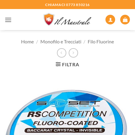
Salta
CHIAMACI 0773 850216
ai
contenuti
Home
/
Monofilo e Trecciati
/
Filo Fluorine
FILTRA