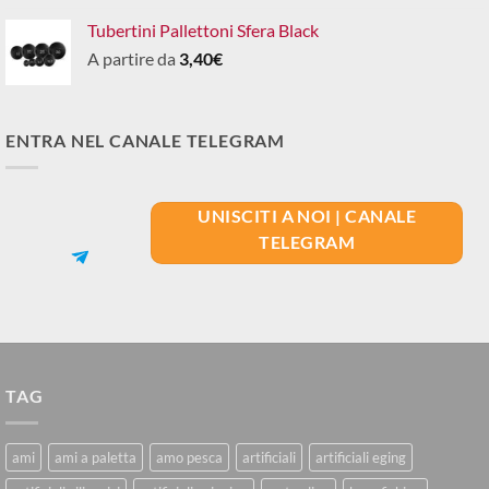
Tubertini Pallettoni Sfera Black
A partire da
3,40
€
ENTRA NEL CANALE TELEGRAM
UNISCITI A NOI | CANALE
TELEGRAM
TAG
ami
ami a paletta
amo pesca
artificiali
artificiali eging