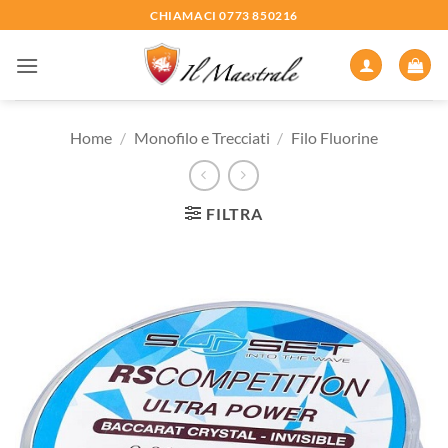
Salta
CHIAMACI 0773 850216
ai
contenuti
Home
/
Monofilo e Trecciati
/
Filo Fluorine
FILTRA