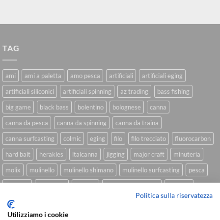
TAG
ami
ami a paletta
amo pesca
artificiali
artificiali eging
artificiali siliconici
artificiali spinning
az trading
bass fishing
big game
black bass
bolentino
bolognese
canna
canna da pesca
canna da spinning
canna da traina
canna surfcasting
colmic
eging
filo
filo trecciato
fluorocarbon
hard bait
herakles
italcanna
jigging
major craft
minuteria
molix
mulinello
mulinello shimano
mulinello surfcasting
pesca
shimano
slow pitch
softbait
softbait yamamoto
spinning
Politica sulla riservatezza
spinning inshore
surfcasting
traina
trecciato
trolling
tubertini
Utilizziamo i cookie