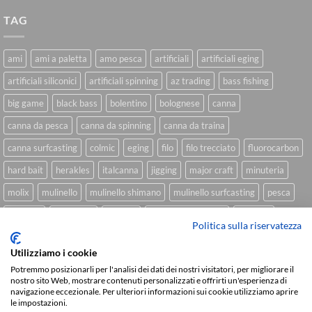
TAG
ami
ami a paletta
amo pesca
artificiali
artificiali eging
artificiali siliconici
artificiali spinning
az trading
bass fishing
big game
black bass
bolentino
bolognese
canna
canna da pesca
canna da spinning
canna da traina
canna surfcasting
colmic
eging
filo
filo trecciato
fluorocarbon
hard bait
herakles
italcanna
jigging
major craft
minuteria
molix
mulinello
mulinello shimano
mulinello surfcasting
pesca
shimano
slow pitch
softbait
softbait yamamoto
spinning
Politica sulla riservatezza
spinning inshore
surfcasting
traina
trecciato
trolling
tubertini
Utilizziamo i cookie
Potremmo posizionarli per l'analisi dei dati dei nostri visitatori, per migliorare il
nostro sito Web, mostrare contenuti personalizzati e offrirti un'esperienza di
navigazione eccezionale. Per ulteriori informazioni sui cookie utilizziamo aprire
Sviluppato da
We Blink Design
le impostazioni.