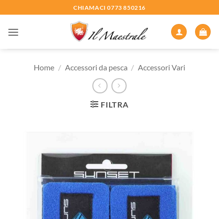
Salta
CHIAMACI 0773 850216
ai
contenuti
Home
/
Accessori da pesca
/
Accessori Vari
FILTRA