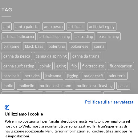
TAG
ami
ami a paletta
amo pesca
artificiali
artificiali eging
artificiali siliconici
artificiali spinning
az trading
bass fishing
big game
black bass
bolentino
bolognese
canna
canna da pesca
canna da spinning
canna da traina
canna surfcasting
colmic
eging
filo
filo trecciato
fluorocarbon
hard bait
herakles
italcanna
jigging
major craft
minuteria
molix
mulinello
mulinello shimano
mulinello surfcasting
pesca
shimano
slow pitch
softbait
softbait yamamoto
spinning
Politica sulla riservatezza
spinning inshore
surfcasting
traina
trecciato
trolling
tubertini
Utilizziamo i cookie
Potremmo posizionarli per l'analisi dei dati dei nostri visitatori, per migliorare il
nostro sito Web, mostrare contenuti personalizzati e offrirti un'esperienza di
navigazione eccezionale. Per ulteriori informazioni sui cookie utilizziamo aprire
Sviluppato da
We Blink Design
le impostazioni.