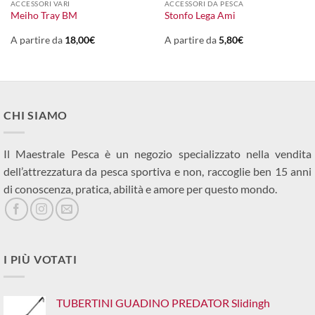
ACCESSORI VARI
ACCESSORI DA PESCA
l
Meiho Tray BM
Stonfo Lega Ami
prezzo
le
attuale
:
A partire da
18,00
€
A partire da
5,80
€
23,00€.
CHI SIAMO
Il Maestrale Pesca è un negozio specializzato nella vendita
dell’attrezzatura da pesca sportiva e non, raccoglie ben 15 anni
di conoscenza, pratica, abilità e amore per questo mondo.
I PIÙ VOTATI
TUBERTINI GUADINO PREDATOR Slidingh