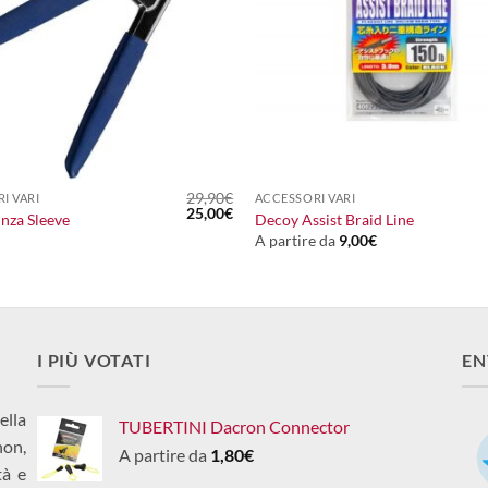
+
29,90
€
I VARI
ACCESSORI VARI
Il
Il
25,00
€
inza Sleeve
Decoy Assist Braid Line
prezzo
prezzo
A partire da
9,00
€
originale
attuale
era:
è:
29,90€.
25,00€.
I PIÙ VOTATI
EN
ella
TUBERTINI Dacron Connector
non,
A partire da
1,80
€
tà e