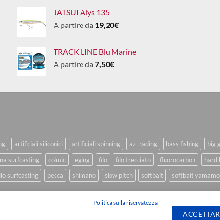
JATSUI Alys 135
A partire da
19,20
€
TRACK LINE Blu Marine
A partire da
7,50
€
ing
artificiali siliconici
artificiali spinning
az trading
bass fishing
big 
na surfcasting
colmic
eging
filo
filo trecciato
fluorocarbon
hard 
lo surfcasting
pesca
shimano
slow pitch
softbait
softbait yamamo
Politica sulla riservatezza
ACCETTAR