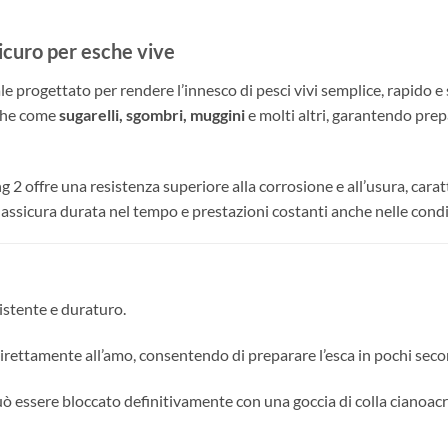
icuro per esche vive
progettato per rendere l’innesco di pesci vivi semplice, rapido e s
sche come
sugarelli, sgombri, muggini
e molti altri, garantendo prepa
ing 2 offre una resistenza superiore alla corrosione e all’usura, cara
i assicura durata nel tempo e prestazioni costanti anche nelle cond
sistente e duraturo.
a direttamente all’amo, consentendo di preparare l’esca in pochi seco
uò essere bloccato definitivamente con una goccia di colla cianoacri