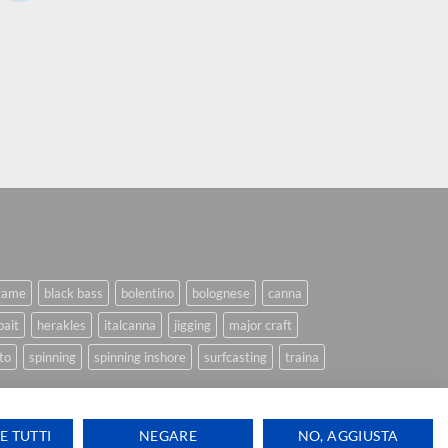
game
black bass
bolentino
bolognese
canna
bait
herakles
italcanna
jigging
major craft
to
spinning
spinning inshore
surfcasting
traina
E TUTTI
NEGARE
NO, AGGIUSTA