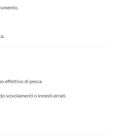
trumento.
ca.
o effettivo di pesca.
do scivolamenti o innesti errati.