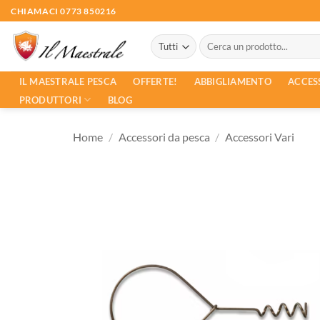
Salta
CHIAMACI 0773 850216
ai
Cerca:
contenuti
ACCES
IL MAESTRALE PESCA
OFFERTE!
ABBIGLIAMENTO
PRODUTTORI
BLOG
Home
/
Accessori da pesca
/
Accessori Vari