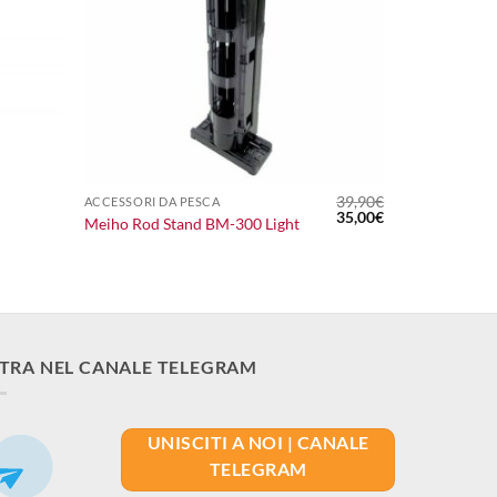
+
39,90
€
ACCESSORI DA PESCA
Il
Il
35,00
€
Meiho Rod Stand BM-300 Light
prezzo
prezzo
originale
attuale
era:
è:
39,90€.
35,00€.
TRA NEL CANALE TELEGRAM
UNISCITI A NOI | CANALE
TELEGRAM