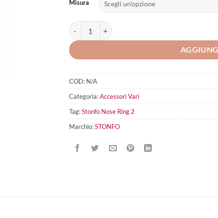
Misura
Stonfo Nose Ring 2 quantità
AGGIUNG
COD:
N/A
Categoria:
Accessori Vari
Tag:
Stonfo Nose Ring 2
Marchio:
STONFO