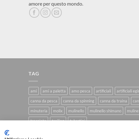
amore per questo mondo.
TAG
ami
ami a paletta
amo pesca
artificiali
artificiali eg
canna da pesca
canna da spinning
canna da traina
can
minuteria
molix
mulinello
mulinello shimano
mulinel
trecciato
trolling
tubertini