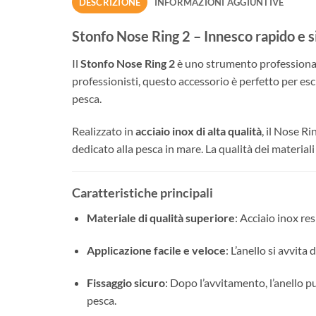
DESCRIZIONE
INFORMAZIONI AGGIUNTIVE
Stonfo Nose Ring 2 – Innesco rapido e s
Il
Stonfo Nose Ring 2
è uno strumento professionale 
professionisti, questo accessorio è perfetto per e
pesca.
Realizzato in
acciaio inox di alta qualità
, il Nose R
dedicato alla pesca in mare. La qualità dei material
Caratteristiche principali
Materiale di qualità superiore
: Acciaio inox re
Applicazione facile e veloce
: L’anello si avvit
Fissaggio sicuro
: Dopo l’avvitamento, l’anello p
pesca.