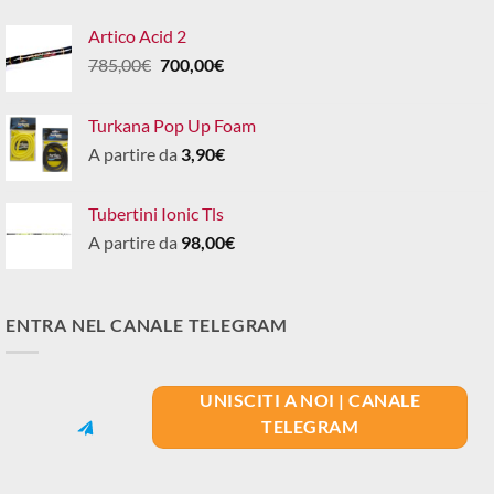
Artico Acid 2
Il
Il
785,00
€
700,00
€
prezzo
prezzo
originale
attuale
Turkana Pop Up Foam
era:
è:
A partire da
3,90
€
785,00€.
700,00€.
Tubertini Ionic Tls
A partire da
98,00
€
ENTRA NEL CANALE TELEGRAM
UNISCITI A NOI | CANALE
TELEGRAM