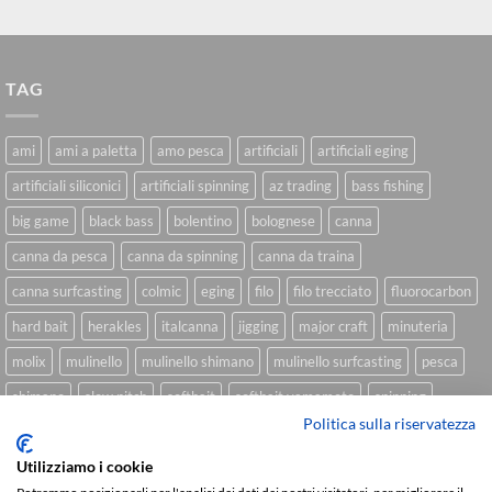
TAG
ami
ami a paletta
amo pesca
artificiali
artificiali eging
artificiali siliconici
artificiali spinning
az trading
bass fishing
big game
black bass
bolentino
bolognese
canna
canna da pesca
canna da spinning
canna da traina
canna surfcasting
colmic
eging
filo
filo trecciato
fluorocarbon
hard bait
herakles
italcanna
jigging
major craft
minuteria
molix
mulinello
mulinello shimano
mulinello surfcasting
pesca
shimano
slow pitch
softbait
softbait yamamoto
spinning
Politica sulla riservatezza
spinning inshore
surfcasting
traina
trecciato
trolling
tubertini
Utilizziamo i cookie