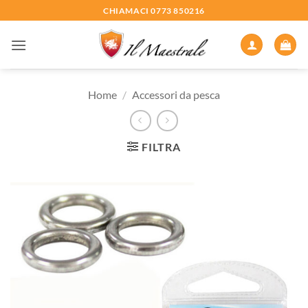
Salta
CHIAMACI 0773 850216
ai
contenuti
Home
/
Accessori da pesca
FILTRA