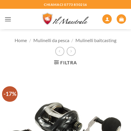
Salta
CHIAMACI 0773 850216
ai
contenuti
Home
/
Mulinelli da pesca
/
Mulinelli baitcasting
FILTRA
-17%