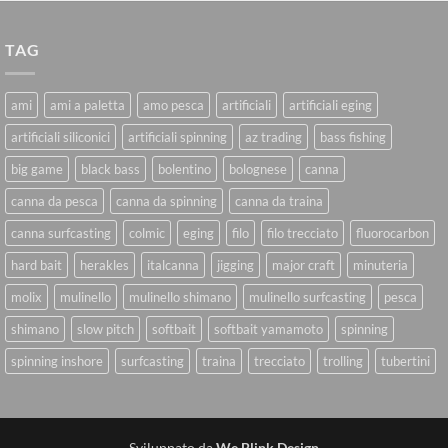
TAG
ami
ami a paletta
amo pesca
artificiali
artificiali eging
artificiali siliconici
artificiali spinning
az trading
bass fishing
big game
black bass
bolentino
bolognese
canna
canna da pesca
canna da spinning
canna da traina
canna surfcasting
colmic
eging
filo
filo trecciato
fluorocarbon
hard bait
herakles
italcanna
jigging
major craft
minuteria
molix
mulinello
mulinello shimano
mulinello surfcasting
pesca
shimano
slow pitch
softbait
softbait yamamoto
spinning
spinning inshore
surfcasting
traina
trecciato
trolling
tubertini
Sviluppato da
We Blink Design