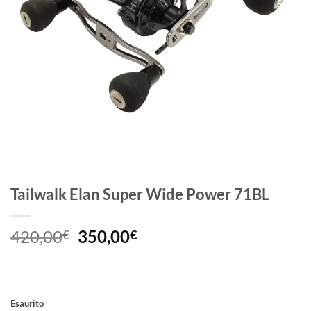
Tailwalk Elan Super Wide Power 71BL
Il
Il
420,00
350,00
€
€
prezzo
prezzo
originale
attuale
era:
è:
420,00€.
350,00€.
Esaurito