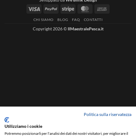
Visa
PayPal
Stripe
MasterCard
Cash
On
CHI SIAMO
BLOG
FAQ
CONTATTI
Delivery
Copyright 2026 ©
IlMaestralePesca.it
Politica sulla riservatezza
Utilizziamo i cookie
Potremmo posizionarli per l'analisi dei dati dei nostri visitatori, per migliorare il