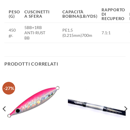
RAPPORTO
PESO
CUSCINETTI
CAPACITÀ
DI
(G)
A SFERA
BOBINA(LB/YDS)
RECUPERO
5BB+1RB
450
PE1.5
ANTI-RUST
7.1:1
gr.
(0.215mm)700m
BB
PRODOTTI CORRELATI
-27%