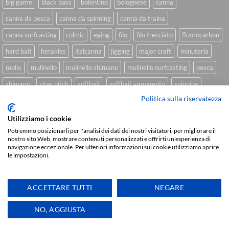
big game
black bass
bolentino
bolognese
canna
canna da pesca
canna da spinning
canna da traina
canna surfcasting
colmic
eging
filo
filo trecciato
fluorocarbon
hard bait
herakles
italcanna
jigging
major craft
minuteria
molix
mulinello
mulinello shimano
mulinello surfcasting
pesca
shimano
slow pitch
softbait
softbait yamamoto
spinning
Politica sulla riservatezza
spinning inshore
surfcasting
traina
trecciato
trolling
tubertini
Utilizziamo i cookie
Potremmo posizionarli per l'analisi dei dati dei nostri visitatori, per migliorare il
nostro sito Web, mostrare contenuti personalizzati e offrirti un'esperienza di
Sviluppato da
We Blink Design
navigazione eccezionale. Per ulteriori informazioni sui cookie utilizziamo aprire
le impostazioni.
Visa
PayPal
Stripe
MasterCard
Cash
On
CHI SIAMO
BLOG
FAQ
CONTATTI
Delivery
ACCETTARE TUTTI
NEGARE
Copyright 2026 ©
IlMaestralePesca.it
Ti aiutiamo
NO, AGGIUSTA