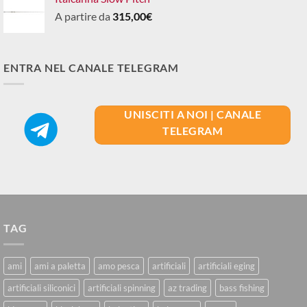
A partire da
315,00
€
ENTRA NEL CANALE TELEGRAM
UNISCITI A NOI | CANALE
TELEGRAM
TAG
ami
ami a paletta
amo pesca
artificiali
artificiali eging
artificiali siliconici
artificiali spinning
az trading
bass fishing