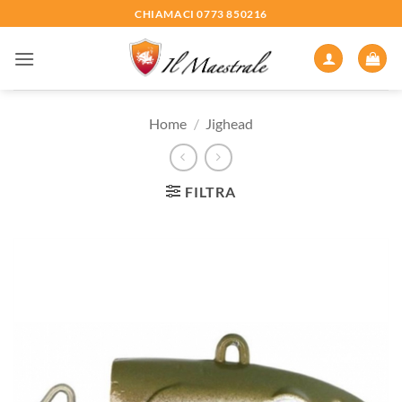
Salta
CHIAMACI 0773 850216
ai
contenuti
Home
/
Jighead
FILTRA