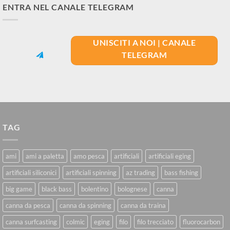
ENTRA NEL CANALE TELEGRAM
UNISCITI A NOI | CANALE
TELEGRAM
TAG
ami
ami a paletta
amo pesca
artificiali
artificiali eging
artificiali siliconici
artificiali spinning
az trading
bass fishing
big game
black bass
bolentino
bolognese
canna
canna da pesca
canna da spinning
canna da traina
canna surfcasting
colmic
eging
filo
filo trecciato
fluorocarbon