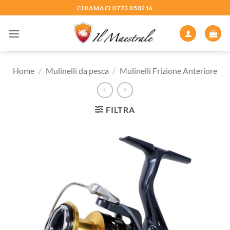
Salta
CHIAMACI 0773 850216
ai
contenuti
Home
/
Mulinelli da pesca
/
Mulinelli Frizione Anteriore
FILTRA