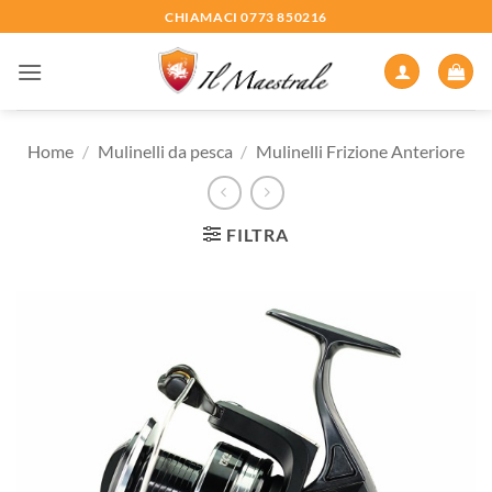
Salta
CHIAMACI 0773 850216
ai
contenuti
Home
/
Mulinelli da pesca
/
Mulinelli Frizione Anteriore
FILTRA