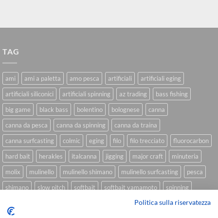
TAG
ami
ami a paletta
amo pesca
artificiali
artificiali eging
artificiali siliconici
artificiali spinning
az trading
bass fishing
big game
black bass
bolentino
bolognese
canna
canna da pesca
canna da spinning
canna da traina
canna surfcasting
colmic
eging
filo
filo trecciato
fluorocarbon
hard bait
herakles
italcanna
jigging
major craft
minuteria
molix
mulinello
mulinello shimano
mulinello surfcasting
pesca
shimano
slow pitch
softbait
softbait yamamoto
spinning
Politica sulla riservatezza
spinning inshore
surfcasting
traina
trecciato
trolling
tubertini