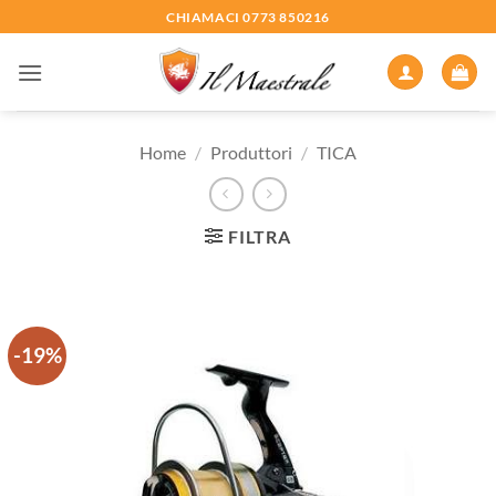
Salta
CHIAMACI 0773 850216
ai
contenuti
Home
/
Produttori
/
TICA
FILTRA
-19%