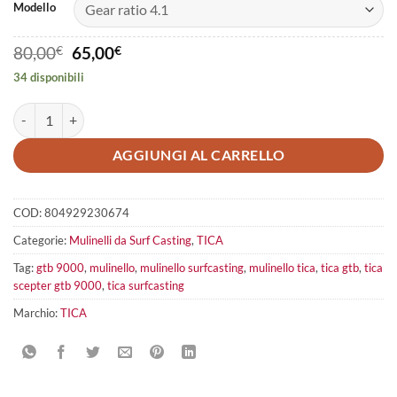
Modello
Il
Il
80,00
€
65,00
€
prezzo
prezzo
34 disponibili
originale
attuale
era:
è:
Tica Scepter GTB 9000 quantità
80,00€.
65,00€.
AGGIUNGI AL CARRELLO
COD:
804929230674
Categorie:
Mulinelli da Surf Casting
,
TICA
Tag:
gtb 9000
,
mulinello
,
mulinello surfcasting
,
mulinello tica
,
tica gtb
,
tica
scepter gtb 9000
,
tica surfcasting
Marchio:
TICA