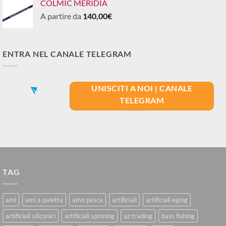
COLMIC MERIDIA
A partire da
140,00
€
ENTRA NEL CANALE TELEGRAM
UNISCITI A NOI | CANALE
TELEGRAM
TAG
ami
ami a paletta
amo pesca
artificiali
artificiali eging
artificiali siliconici
artificiali spinning
az trading
bass fishing