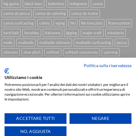
big game
black bass
bolentino
bolognese
canna
canna da pesca
canna da spinning
canna da traina
canna surfcasting
colmic
eging
filo
filo trecciato
fluorocarbon
hard bait
herakles
italcanna
jigging
major craft
minuteria
molix
mulinello
mulinello shimano
mulinello surfcasting
pesca
shimano
slow pitch
softbait
softbait yamamoto
spinning
spinning inshore
surfcasting
traina
trecciato
trolling
tubertini
Politica sulla riservatezza
Utilizziamo i cookie
Potremmo posizionarli per l'analisi dei dati dei nostri visitatori, per migliorare il
Sviluppato da
We Blink Design
nostro sito Web, mostrare contenuti personalizzati e offrirti un'esperienza di
navigazione eccezionale. Per ulteriori informazioni sui cookie utilizziamo aprire
Visa
PayPal
Stripe
MasterCard
Cash
le impostazioni.
On
CHI SIAMO
BLOG
FAQ
CONTATTI
Delivery
Copyright 2026 ©
IlMaestralePesca.it
ACCETTARE TUTTI
NEGARE
Ti aiutiamo
NO, AGGIUSTA