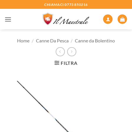
Salta
CHIAMACI 0773 850216
ai
contenuti
Home
/
Canne Da Pesca
/
Canne da Bolentino
FILTRA