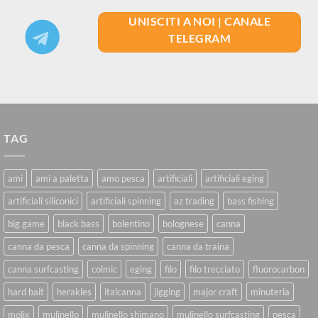
UNISCITI A NOI | CANALE
TELEGRAM
TAG
ami
ami a paletta
amo pesca
artificiali
artificiali eging
artificiali siliconici
artificiali spinning
az trading
bass fishing
big game
black bass
bolentino
bolognese
canna
canna da pesca
canna da spinning
canna da traina
canna surfcasting
colmic
eging
filo
filo trecciato
fluorocarbon
hard bait
herakles
italcanna
jigging
major craft
minuteria
molix
mulinello
mulinello shimano
mulinello surfcasting
pesca