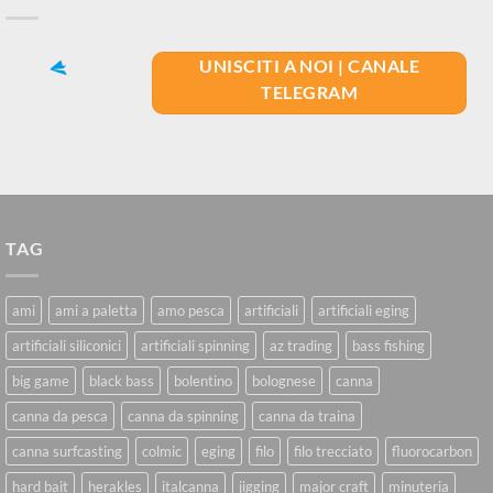
UNISCITI A NOI | CANALE
TELEGRAM
TAG
ami
ami a paletta
amo pesca
artificiali
artificiali eging
artificiali siliconici
artificiali spinning
az trading
bass fishing
big game
black bass
bolentino
bolognese
canna
canna da pesca
canna da spinning
canna da traina
canna surfcasting
colmic
eging
filo
filo trecciato
fluorocarbon
hard bait
herakles
italcanna
jigging
major craft
minuteria