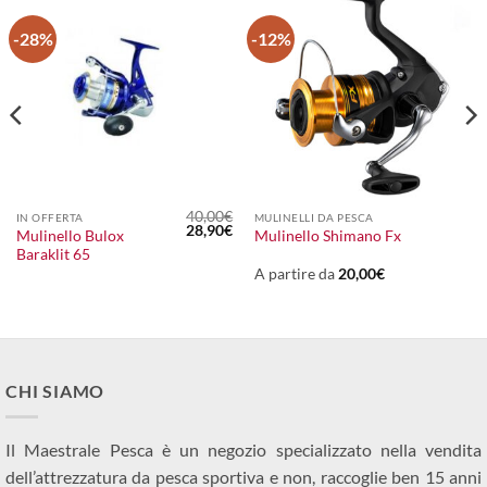
-28%
-12%
40,00
€
IN OFFERTA
MULINELLI DA PESCA
Il
Il
28,90
€
Mulinello Bulox
Mulinello Shimano Fx
prezzo
prezzo
Baraklit 65
originale
attuale
era:
è:
A partire da
20,00
€
40,00€.
28,90€.
CHI SIAMO
Il Maestrale Pesca è un negozio specializzato nella vendita
dell’attrezzatura da pesca sportiva e non, raccoglie ben 15 anni