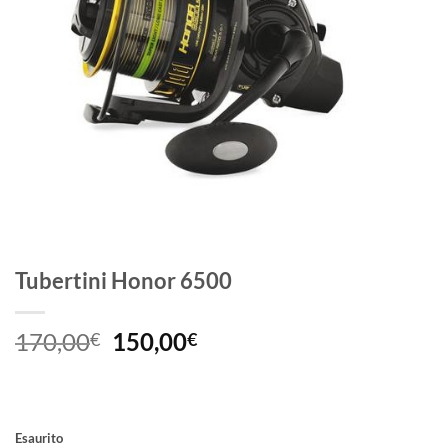
Tubertini Honor 6500
Il
Il
170,00
150,00
€
€
prezzo
prezzo
originale
attuale
era:
è:
170,00€.
150,00€.
Esaurito