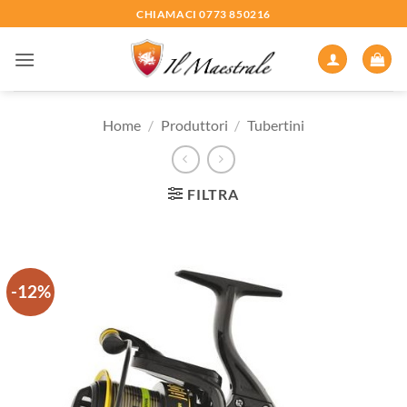
Salta
CHIAMACI 0773 850216
ai
contenuti
Home
/
Produttori
/
Tubertini
FILTRA
-12%