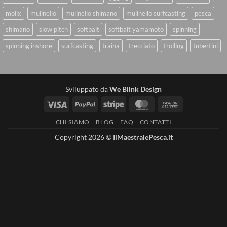
molix
mulinello
mulinello shimano
mulinello surfcasting
pesca
shimano
slow pitch
softbait
softbait yamamoto
spinning
spinning inshore
surfcasting
traina
trecciato
trolling
tubertini
Sviluppato da
We Blink Design
Visa
PayPal
Stripe
MasterCard
Cash
On
CHI SIAMO
BLOG
FAQ
CONTATTI
Delivery
Copyright 2026 ©
IlMaestralePesca.it