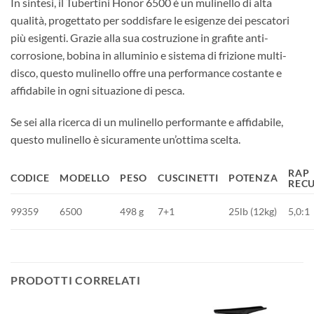
In sintesi, il Tubertini Honor 6500 è un mulinello di alta
qualità, progettato per soddisfare le esigenze dei pescatori
più esigenti. Grazie alla sua costruzione in grafite anti-
corrosione, bobina in alluminio e sistema di frizione multi-
disco, questo mulinello offre una performance costante e
affidabile in ogni situazione di pesca.
Se sei alla ricerca di un mulinello performante e affidabile,
questo mulinello è sicuramente un’ottima scelta.
RAP
CODICE
MODELLO
PESO
CUSCINETTI
POTENZA
REC
99359
6500
498 g
7+1
25lb (12kg)
5,0:1
PRODOTTI CORRELATI