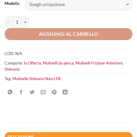
Modello
Mulinello Shimano Nasci FB quantità
AGGIUNGI AL CARRELLO
COD:
N/A
Categorie:
In Offerta
,
Mulinelli da pesca
,
Mulinelli Frizione Anteriore
,
Shimano
Tag:
Mulinello Shimano Nasci FB