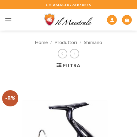
Salta
CHIAMACI 0773 850216
ai
contenuti
Home
/
Produttori
/
Shimano
FILTRA
-8%