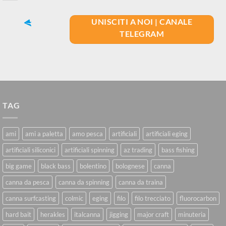
UNISCITI A NOI | CANALE
TELEGRAM
TAG
ami
ami a paletta
amo pesca
artificiali
artificiali eging
artificiali siliconici
artificiali spinning
az trading
bass fishing
big game
black bass
bolentino
bolognese
canna
canna da pesca
canna da spinning
canna da traina
canna surfcasting
colmic
eging
filo
filo trecciato
fluorocarbon
hard bait
herakles
italcanna
jigging
major craft
minuteria