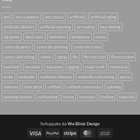
ami
ami a paletta
amo pesca
artificiali
artificiali eging
artificiali siliconici
artificiali spinning
az trading
bass fishing
big game
black bass
bolentino
bolognese
canna
canna da pesca
canna da spinning
canna da traina
canna surfcasting
colmic
eging
filo
filo trecciato
fluorocarbon
hard bait
herakles
italcanna
jigging
major craft
minuteria
molix
mulinello
mulinello shimano
mulinello surfcasting
pesca
shimano
slow pitch
softbait
softbait yamamoto
spinning
spinning inshore
surfcasting
traina
trecciato
trolling
tubertini
Sviluppato da
We Blink Design
Visa
PayPal
Stripe
MasterCard
Cash
On