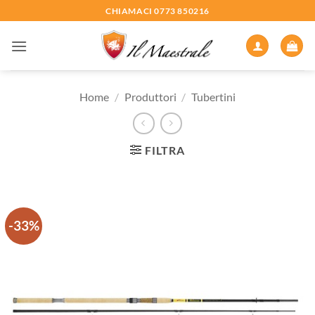
Salta
CHIAMACI 0773 850216
ai
contenuti
Home
/
Produttori
/
Tubertini
FILTRA
-33%