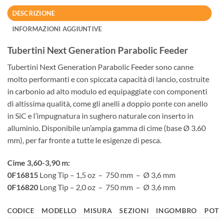
DESCRIZIONE
INFORMAZIONI AGGIUNTIVE
Tubertini Next Generation Parabolic Feeder
Tubertini Next Generation Parabolic Feeder sono canne
molto performanti e con spiccata capacità di lancio, costruite
in carbonio ad alto modulo ed equipaggiate con componenti
di altissima qualità, come gli anelli a doppio ponte con anello
in SiC e l’impugnatura in sughero naturale con inserto in
alluminio. Disponibile un’ampia gamma di cime (base Ø 3.60
mm), per far fronte a tutte le esigenze di pesca.
Cime 3,60-3,90 m:
0F16815
Long Tip – 1,5 oz – 750 mm – Ø 3,6 mm
0F16820
Long Tip – 2,0 oz – 750 mm – Ø 3,6 mm
CODICE
MODELLO
MISURA
SEZIONI
INGOMBRO
PO