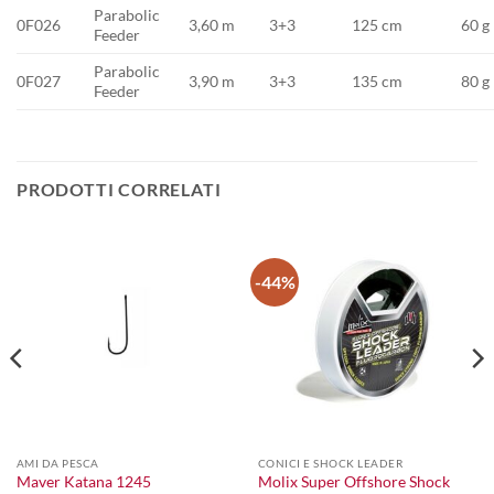
Parabolic
0F026
3,60 m
3+3
125 cm
60 g
Feeder
Parabolic
0F027
3,90 m
3+3
135 cm
80 g
Feeder
PRODOTTI CORRELATI
-44%
AMI DA PESCA
CONICI E SHOCK LEADER
Molix Super Offshore Shock
Maver Katana 1245