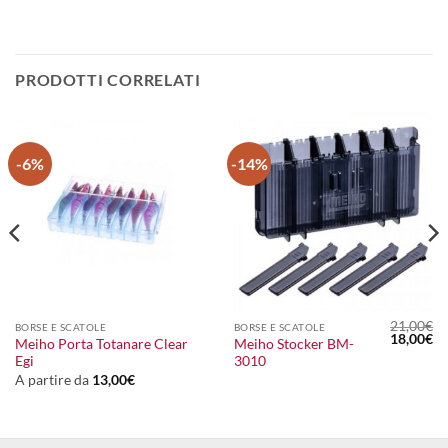
PRODOTTI CORRELATI
-6%
-14%
21,00
€
BORSE E SCATOLE
BORSE E SCATOLE
l
Il
Il
18,00
€
Meiho Porta Totanare Clear
Meiho Stocker BM-
prezzo
prezzo
pr
Egi
3010
le
attuale
originale
at
:
era:
è:
A partire da
13,00
€
16,00€.
21,00€.
18