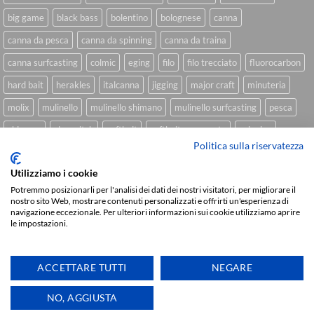
big game
black bass
bolentino
bolognese
canna
canna da pesca
canna da spinning
canna da traina
canna surfcasting
colmic
eging
filo
filo trecciato
fluorocarbon
hard bait
herakles
italcanna
jigging
major craft
minuteria
molix
mulinello
mulinello shimano
mulinello surfcasting
pesca
shimano
slow pitch
softbait
softbait yamamoto
spinning
Politica sulla riservatezza
spinning inshore
surfcasting
traina
trecciato
trolling
tubertini
Utilizziamo i cookie
Potremmo posizionarli per l'analisi dei dati dei nostri visitatori, per migliorare il
nostro sito Web, mostrare contenuti personalizzati e offrirti un'esperienza di
Sviluppato da
We Blink Design
navigazione eccezionale. Per ulteriori informazioni sui cookie utilizziamo aprire
le impostazioni.
Visa
PayPal
Stripe
MasterCard
Cash
On
CHI SIAMO
BLOG
FAQ
CONTATTI
Delivery
ACCETTARE TUTTI
NEGARE
Copyright 2026 ©
IlMaestralePesca.it
Ti aiutiamo
NO, AGGIUSTA