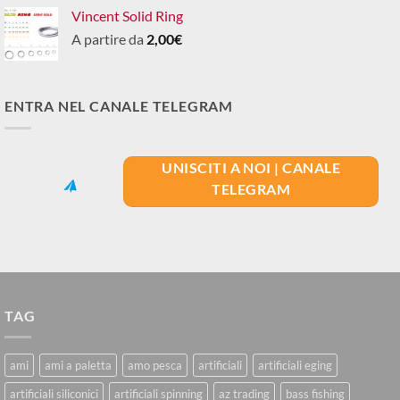
Vincent Solid Ring
A partire da
2,00
€
ENTRA NEL CANALE TELEGRAM
UNISCITI A NOI | CANALE
TELEGRAM
TAG
ami
ami a paletta
amo pesca
artificiali
artificiali eging
artificiali siliconici
artificiali spinning
az trading
bass fishing