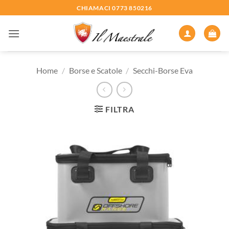
Salta
CHIAMACI 0773 850216
ai
contenuti
Home
/
Borse e Scatole
/
Secchi-Borse Eva
FILTRA