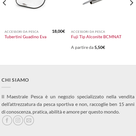
18,00
€
ACCESSORI DA PESCA
ACCESSORI DA PESCA
l
Tubertini Guadino Eva
Fuji Tip Alconite BCMNAT
prezzo
attuale
:
A partire da
5,50
€
150,00€.
CHI SIAMO
Il Maestrale Pesca è un negozio specializzato nella vendita
dell’attrezzatura da pesca sportiva e non, raccoglie ben 15 anni
di conoscenza, pratica, abilità e amore per questo mondo.