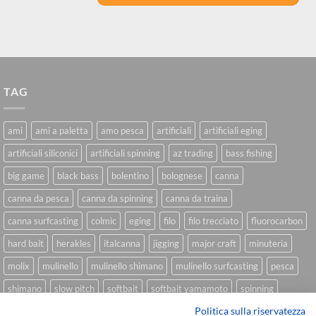
TAG
ami
ami a paletta
amo pesca
artificiali
artificiali eging
artificiali siliconici
artificiali spinning
az trading
bass fishing
big game
black bass
bolentino
bolognese
canna
canna da pesca
canna da spinning
canna da traina
canna surfcasting
colmic
eging
filo
filo trecciato
fluorocarbon
hard bait
herakles
italcanna
jigging
major craft
minuteria
molix
mulinello
mulinello shimano
mulinello surfcasting
pesca
shimano
slow pitch
softbait
softbait yamamoto
spinning
Politica sulla riservatezza
spinning inshore
surfcasting
traina
trecciato
trolling
tubertini