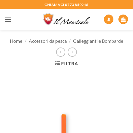
Salta
CHIAMACI 0773 850216
ai
contenuti
Home
/
Accessori da pesca
/
Galleggianti e Bombarde
FILTRA