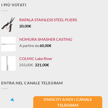
I PIÙ VOTATI
RAPALA STAINLESS STEEL PLIERS
20,00
€
NOMURA SMASHER CASTING
A partire da
60,00
€
COLMIC Lake River
Il
Il
255,00
€
221,00
€
prezzo
prezzo
originale
attuale
era:
è:
ENTRA NEL CANALE TELEGRAM
255,00€.
221,00€.
UNISCITI A NOI | CANALE
TELEGRAM