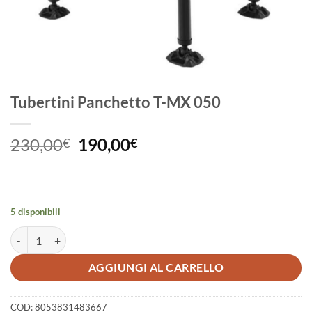
Tubertini Panchetto T-MX 050
Il
Il
230,00
190,00
€
€
prezzo
prezzo
originale
attuale
era:
è:
230,00€.
190,00€.
5 disponibili
Tubertini Panchetto T-MX 050 quantità
AGGIUNGI AL CARRELLO
COD:
8053831483667