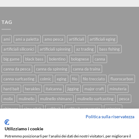
TAG
ami
ami a paletta
amo pesca
artificiali
artificiali eging
artificiali siliconici
artificiali spinning
az trading
bass fishing
big game
black bass
bolentino
bolognese
canna
canna da pesca
canna da spinning
canna da traina
canna surfcasting
colmic
eging
filo
filo trecciato
fluorocarbon
hard bait
herakles
italcanna
jigging
major craft
minuteria
molix
mulinello
mulinello shimano
mulinello surfcasting
pesca
shimano
slow pitch
softbait
softbait yamamoto
spinning
Politica sulla riservatezza
spinning inshore
surfcasting
traina
trecciato
trolling
tubertini
Utilizziamo i cookie
Potremmo posizionarli per l'analisi dei dati dei nostri visitatori, per migliorare il