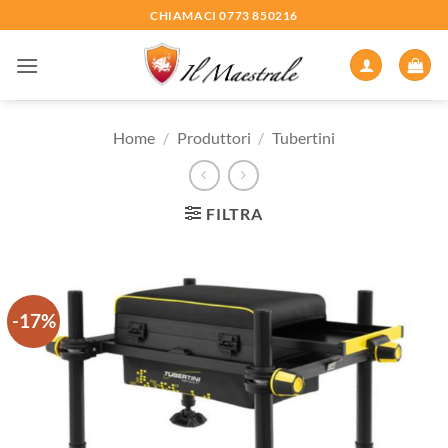
Salta
CHIAMACI 0773 850216
ai
contenuti
Home
/
Produttori
/
Tubertini
FILTRA
-17%