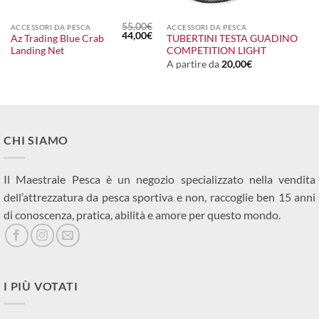
55,00
€
ACCESSORI DA PESCA
ACCESSORI DA PESCA
Il
Il
44,00
€
Az Trading Blue Crab
TUBERTINI TESTA GUADINO
prezzo
prezzo
Landing Net
COMPETITION LIGHT
originale
attuale
era:
è:
A partire da
20,00
€
55,00€.
44,00€.
CHI SIAMO
Il Maestrale Pesca è un negozio specializzato nella vendita
dell’attrezzatura da pesca sportiva e non, raccoglie ben 15 anni
di conoscenza, pratica, abilità e amore per questo mondo.
I PIÙ VOTATI