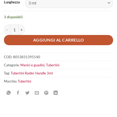
Lunghezza
3 disponibili
Tubertini Raider Handle quantità
AGGIUNGI AL CARRELLO
COD:
8053831395540
Categorie:
Manici e guadini
,
Tubertini
Tag:
Tubertini Raider Handle 3mt
Marchio:
Tubertini