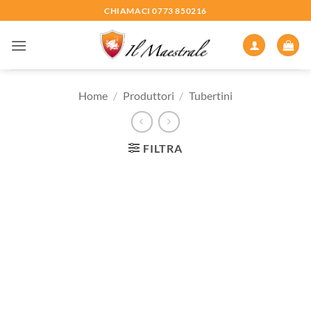
Salta
CHIAMACI 0773 850216
ai
contenuti
Home
/
Produttori
/
Tubertini
FILTRA