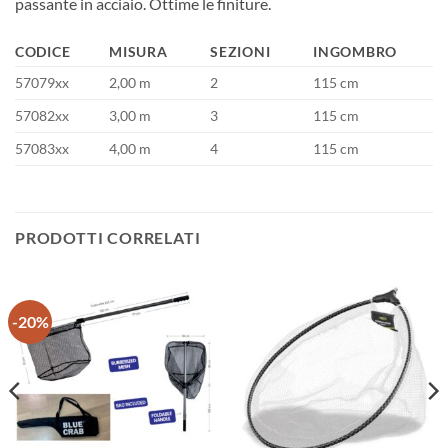
passante in acciaio. Ottime le finiture.
CODICE
MISURA
SEZIONI
INGOMBRO
57079xx
2,00 m
2
115 cm
57082xx
3,00 m
3
115 cm
57083xx
4,00 m
4
115 cm
PRODOTTI CORRELATI
-20%