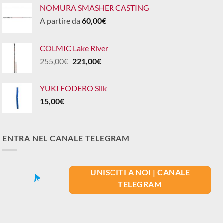
NOMURA SMASHER CASTING
A partire da
60,00
€
COLMIC Lake River
Il
Il
255,00
€
221,00
€
prezzo
prezzo
originale
attuale
YUKI FODERO Silk
era:
è:
15,00
€
255,00€.
221,00€.
ENTRA NEL CANALE TELEGRAM
UNISCITI A NOI | CANALE
TELEGRAM