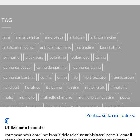
TAG
ami
ami a paletta
amo pesca
artificiali
artificiali eging
artificiali siliconici
artificiali spinning
az trading
bass fishing
big game
black bass
bolentino
bolognese
canna
canna da pesca
canna da spinning
canna da traina
canna surfcasting
colmic
eging
filo
filo trecciato
fluorocarbon
hard bait
herakles
italcanna
jigging
major craft
minuteria
molix
mulinello
mulinello shimano
mulinello surfcasting
pesca
shimano
slow pitch
softbait
softbait yamamoto
spinning
Politica sulla riservatezza
spinning inshore
surfcasting
traina
trecciato
trolling
tubertini
Utilizziamo i cookie
Potremmo posizionarli per l'analisi dei dati dei nostri visitatori, per migliorare il
nostro sito Web, mostrare contenuti personalizzati e offrirti un'esperienza di