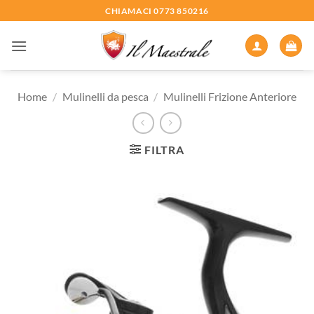
Salta
CHIAMACI 0773 850216
ai
contenuti
Home
/
Mulinelli da pesca
/
Mulinelli Frizione Anteriore
FILTRA