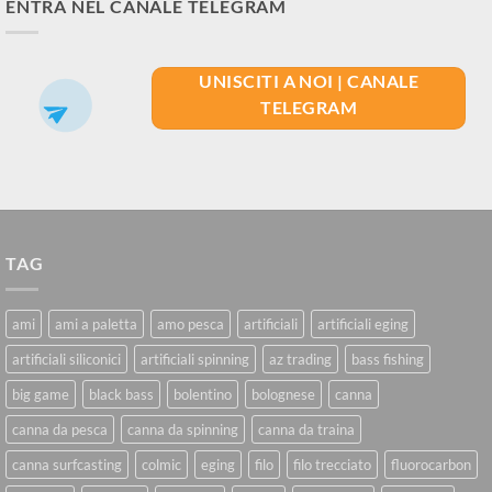
ENTRA NEL CANALE TELEGRAM
UNISCITI A NOI | CANALE
TELEGRAM
TAG
ami
ami a paletta
amo pesca
artificiali
artificiali eging
artificiali siliconici
artificiali spinning
az trading
bass fishing
big game
black bass
bolentino
bolognese
canna
canna da pesca
canna da spinning
canna da traina
canna surfcasting
colmic
eging
filo
filo trecciato
fluorocarbon