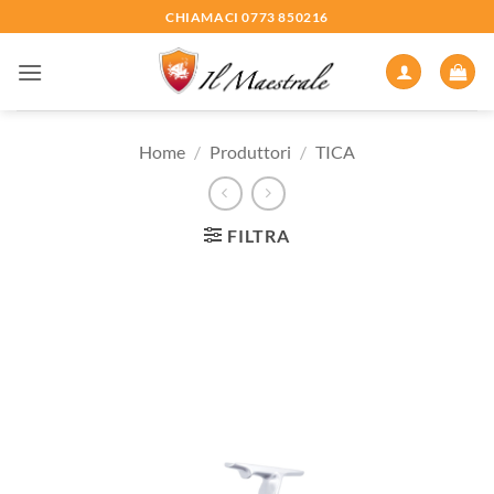
Salta
CHIAMACI 0773 850216
ai
contenuti
Home
/
Produttori
/
TICA
FILTRA