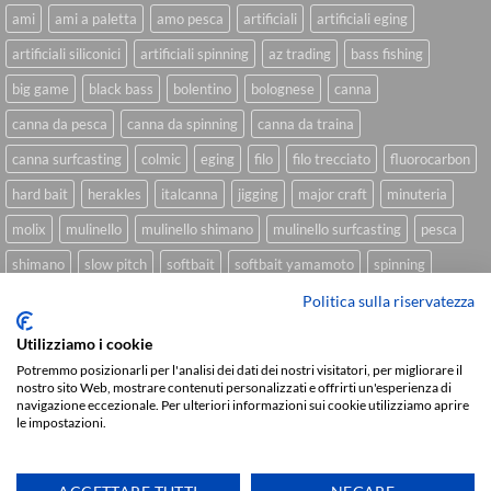
ami
ami a paletta
amo pesca
artificiali
artificiali eging
artificiali siliconici
artificiali spinning
az trading
bass fishing
big game
black bass
bolentino
bolognese
canna
canna da pesca
canna da spinning
canna da traina
canna surfcasting
colmic
eging
filo
filo trecciato
fluorocarbon
hard bait
herakles
italcanna
jigging
major craft
minuteria
molix
mulinello
mulinello shimano
mulinello surfcasting
pesca
shimano
slow pitch
softbait
softbait yamamoto
spinning
spinning inshore
surfcasting
traina
trecciato
trolling
tubertini
Politica sulla riservatezza
Utilizziamo i cookie
Potremmo posizionarli per l'analisi dei dati dei nostri visitatori, per migliorare il
nostro sito Web, mostrare contenuti personalizzati e offrirti un'esperienza di
Sviluppato da
We Blink Design
navigazione eccezionale. Per ulteriori informazioni sui cookie utilizziamo aprire
le impostazioni.
Visa
PayPal
Stripe
MasterCard
Cash
On
CHI SIAMO
BLOG
FAQ
CONTATTI
Delivery