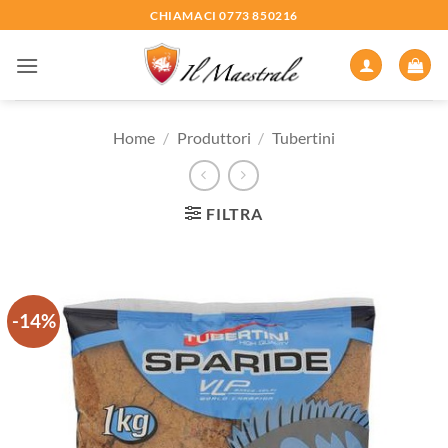
Salta
CHIAMACI 0773 850216
ai
contenuti
Home
/
Produttori
/
Tubertini
FILTRA
-14%