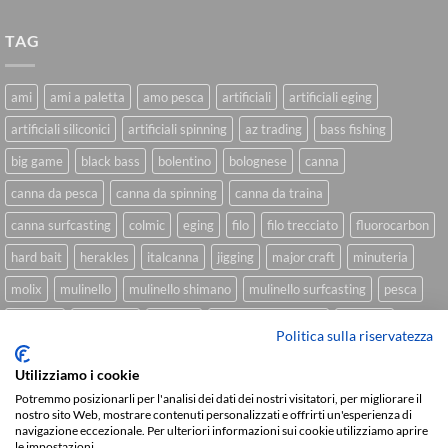
TAG
ami
ami a paletta
amo pesca
artificiali
artificiali eging
artificiali siliconici
artificiali spinning
az trading
bass fishing
big game
black bass
bolentino
bolognese
canna
canna da pesca
canna da spinning
canna da traina
canna surfcasting
colmic
eging
filo
filo trecciato
fluorocarbon
hard bait
herakles
italcanna
jigging
major craft
minuteria
molix
mulinello
mulinello shimano
mulinello surfcasting
pesca
shimano
slow pitch
softbait
softbait yamamoto
spinning
Politica sulla riservatezza
spinning inshore
surfcasting
traina
trecciato
trolling
tubertini
Utilizziamo i cookie
Potremmo posizionarli per l'analisi dei dati dei nostri visitatori, per migliorare il
nostro sito Web, mostrare contenuti personalizzati e offrirti un'esperienza di
navigazione eccezionale. Per ulteriori informazioni sui cookie utilizziamo aprire
Sviluppato da
We Blink Design
le impostazioni.