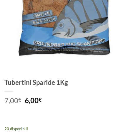
Tubertini Sparide 1Kg
Il
Il
7,00
6,00
€
€
prezzo
prezzo
originale
attuale
era:
è:
7,00€.
6,00€.
20 disponibili