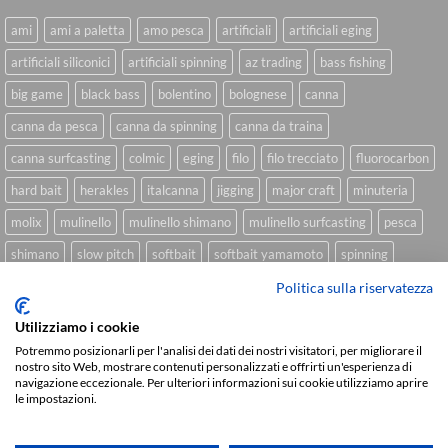
ami
ami a paletta
amo pesca
artificiali
artificiali eging
artificiali siliconici
artificiali spinning
az trading
bass fishing
big game
black bass
bolentino
bolognese
canna
canna da pesca
canna da spinning
canna da traina
canna surfcasting
colmic
eging
filo
filo trecciato
fluorocarbon
hard bait
herakles
italcanna
jigging
major craft
minuteria
molix
mulinello
mulinello shimano
mulinello surfcasting
pesca
shimano
slow pitch
softbait
softbait yamamoto
spinning
spinning inshore
surfcasting
traina
trecciato
trolling
tubertini
Politica sulla riservatezza
Utilizziamo i cookie
Potremmo posizionarli per l'analisi dei dati dei nostri visitatori, per migliorare il
nostro sito Web, mostrare contenuti personalizzati e offrirti un'esperienza di
Sviluppato da
We Blink Design
navigazione eccezionale. Per ulteriori informazioni sui cookie utilizziamo aprire
le impostazioni.
Visa
PayPal
Stripe
MasterCard
Cash
On
CHI SIAMO
BLOG
FAQ
CONTATTI
Delivery