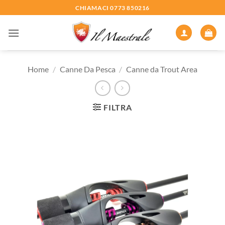
Salta
CHIAMACI 0773 850216
ai
contenuti
Home
/
Canne Da Pesca
/
Canne da Trout Area
FILTRA