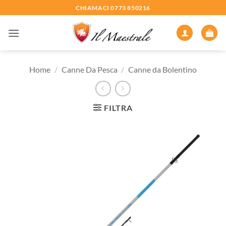
Salta
CHIAMACI 0773 850216
ai
contenuti
Home
/
Canne Da Pesca
/
Canne da Bolentino
FILTRA