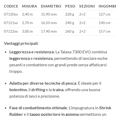
CODICE
MISURA
DIAMETRO
PESO
SEZIONI
INGOMB
07120xx
2,40 m
15,90 mm
228 g
2+2
127 cm
07121xx
2,70 m
16,50 mm
240 g
2+2
140 cm
07122xx
3,00 m
17,40 mm
260 g
2+2
157 cm
Vantaggi principali:
Leggerezza e resistenza
: La Talaxa 7300 EVO combina
leggerenza
e
resistenza
, permettendo di lanciare esche
pesanti e combattere con grandi prede senza affaticarsi
troppo.
Adatta per diverse tecniche di pesca
: È ideale per il
bolentino
, il
drifting
e la
traina
, offrendo una buona
potenza di lanci e precisione.
Fase di combattimento ottimale
: L’impugnatura in
Shrink
Rubber
e il
tappo posteriore in gomma
permettono un