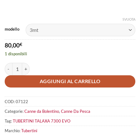
SVUOTA
modello
80,00
€
1 disponibili
TUBERTINI Talaxa 7300 Evo quantità
AGGIUNGI AL CARRELLO
COD:
07122
Categorie:
Canne da Bolentino
,
Canne Da Pesca
Tag:
TUBERTINI TALAXA 7300 EVO
Marchio:
Tubertini