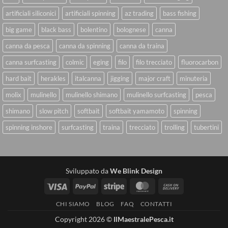
artificiali siliconici
artificiali spinning
az trading
bass fishing
big game
black bass
bolentino
bolognese
canna
canna da pesca
canna da spinning
canna da traina
canna surfcasting
colmic
eging
filo
filo trecciato
fluorocarbon
hard bait
herakles
italcanna
jigging
major craft
minuteria
molix
mulinello
mulinello shimano
mulinello surfcasting
pesca
shimano
slow pitch
softbait
softbait yamamoto
spinning
spinning inshore
surfcasting
traina
trecciato
trolling
tubertini
Sviluppato da
We Blink Design
Visa
PayPal
Stripe
MasterCard
Cash
On
CHI SIAMO
BLOG
FAQ
CONTATTI
Delivery
Copyright 2026 ©
IlMaestralePesca.it