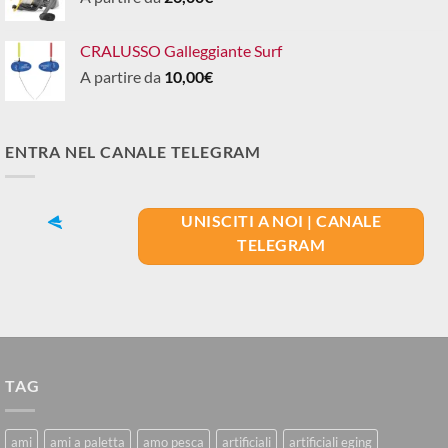
CRALUSSO Galleggiante Surf
A partire da
10,00
€
ENTRA NEL CANALE TELEGRAM
UNISCITI A NOI | CANALE
TELEGRAM
TAG
ami
ami a paletta
amo pesca
artificiali
artificiali eging