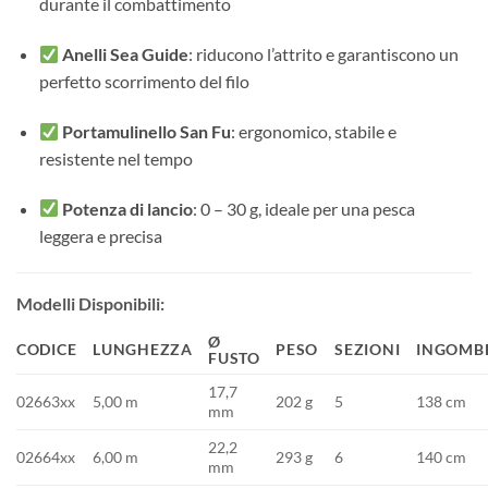
durante il combattimento
Anelli Sea Guide
: riducono l’attrito e garantiscono un
perfetto scorrimento del filo
Portamulinello San Fu
: ergonomico, stabile e
resistente nel tempo
Potenza di lancio
: 0 – 30 g, ideale per una pesca
leggera e precisa
Modelli Disponibili:
Ø
CODICE
LUNGHEZZA
PESO
SEZIONI
INGOMB
FUSTO
17,7
02663xx
5,00 m
202 g
5
138 cm
mm
22,2
02664xx
6,00 m
293 g
6
140 cm
mm