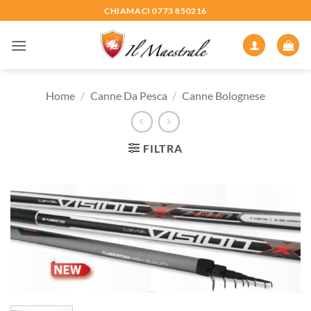
Salta
CHIAMACI 0773 850216
ai
contenuti
Home
/
Canne Da Pesca
/
Canne Bolognese
FILTRA