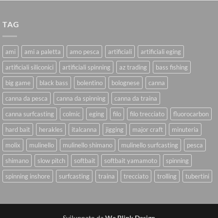
TAG
ami
ami a paletta
amo pesca
artificiali
artificiali eging
artificiali siliconici
artificiali spinning
az trading
bass fishing
big game
black bass
bolentino
bolognese
canna
canna da pesca
canna da spinning
canna da traina
canna surfcasting
colmic
eging
filo
filo trecciato
fluorocarbon
hard bait
herakles
italcanna
jigging
major craft
minuteria
molix
mulinello
mulinello shimano
mulinello surfcasting
pesca
shimano
slow pitch
softbait
softbait yamamoto
spinning
spinning inshore
surfcasting
traina
trecciato
trolling
tubertini
Sviluppato da
We Blink Design