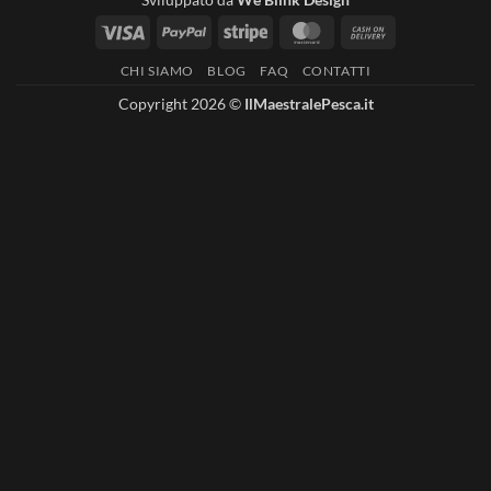
Visa
PayPal
Stripe
MasterCard
Cash
On
CHI SIAMO
BLOG
FAQ
CONTATTI
Delivery
Copyright 2026 ©
IlMaestralePesca.it