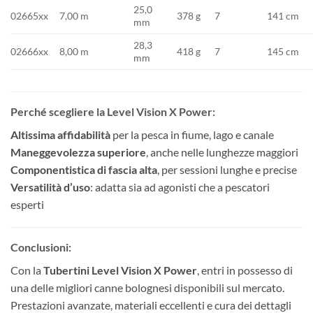
25,0
02665xx
7,00 m
378 g
7
141 cm
mm
28,3
02666xx
8,00 m
418 g
7
145 cm
mm
Perché scegliere la Level Vision X Power:
Altissima affidabilità
per la pesca in fiume, lago e canale
Maneggevolezza superiore
, anche nelle lunghezze maggiori
Componentistica di fascia alta
, per sessioni lunghe e precise
Versatilità d’uso
: adatta sia ad agonisti che a pescatori
esperti
Conclusioni:
Con la
Tubertini Level Vision X Power
, entri in possesso di
una delle migliori canne bolognesi disponibili sul mercato.
Prestazioni avanzate, materiali eccellenti e cura dei dettagli