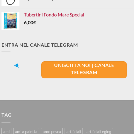
Tubertini Fondo Mare Special
6,00
€
ENTRA NEL CANALE TELEGRAM
UNISCITI A NOI | CANALE
TELEGRAM
TAG
ami
ami a paletta
amo pesca
artificiali
artificiali eging