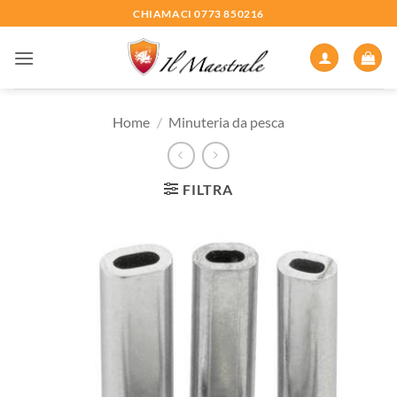
Salta
CHIAMACI 0773 850216
ai
contenuti
Home
/
Minuteria da pesca
FILTRA