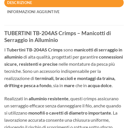
DESCRIZIONE
INFORMAZIONI AGGIUNTIVE
TUBERTINI TB-204AS Crimps – Manicotti di
Serraggio in Alluminio
I
Tubertini TB-204AS Crimps
sono
manicotti di serraggio in
alluminio
di alta qualità, progettati per garantire
connessioni
sicure, resistenti e precise
nelle montature da pesca più
tecniche. Sono un accessorio indispensabile per la
realizzazione di
terminali, braccioli e montaggi da traina,
drifting e pesca a fondo
, sia in
mare
che in
acqua dolce
.
Realizzati in
alluminio resistente
, questi crimps assicurano
un serraggio efficace senza danneggiare il filo, anche quando
si utilizzano
monofili o cavetti di diametro importante
. La
lavorazione accurata consente una chiusura uniforme,
riducendo il rischio di scorrimenti o rotture sotto sforzo.