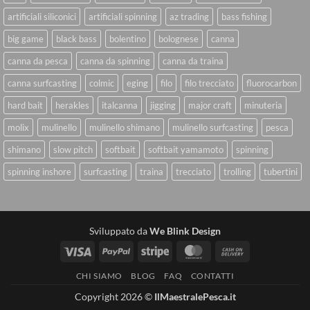
artificiali siliconici
artificiali spinning
az trading
bass fishing
big game
black bass
bolentino
bolognese
canna
canna da pesca
canna da spinning
canna da traina
canna surfcasting
colmic
eging
filo
filo trecciato
fluorocarbon
hard bait
herakles
italcanna
jigging
major craft
minuteria
molix
mulinello
mulinello shimano
mulinello surfcasting
pesca
shimano
slow pitch
softbait
softbait yamamoto
spinning
spinning inshore
surfcasting
traina
trecciato
trolling
tubertini
Sviluppato da
We Blink Design
Visa
PayPal
Stripe
MasterCard
Cash
On
CHI SIAMO
BLOG
FAQ
CONTATTI
Delivery
Copyright 2026 ©
IlMaestralePesca.it