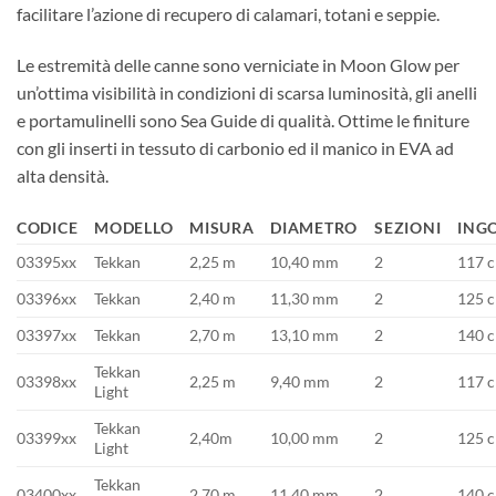
facilitare l’azione di recupero di calamari, totani e seppie.
Le estremità delle canne sono verniciate in Moon Glow per
un’ottima visibilità in condizioni di scarsa luminosità, gli anelli
e portamulinelli sono Sea Guide di qualità. Ottime le finiture
con gli inserti in tessuto di carbonio ed il manico in EVA ad
alta densità.
CODICE
MODELLO
MISURA
DIAMETRO
SEZIONI
ING
03395xx
Tekkan
2,25 m
10,40 mm
2
117 
03396xx
Tekkan
2,40 m
11,30 mm
2
125 
03397xx
Tekkan
2,70 m
13,10 mm
2
140 
Tekkan
03398xx
2,25 m
9,40 mm
2
117 
Light
Tekkan
03399xx
2,40m
10,00 mm
2
125 
Light
Tekkan
03400xx
2,70 m
11,40 mm
2
140 