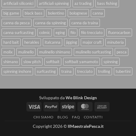
artificiali siliconici
artificiali spinning
az trading
bass fishing
big game
black bass
bolentino
bolognese
canna
canna da pesca
canna da spinning
canna da traina
canna surfcasting
colmic
eging
filo
filo trecciato
fluorocarbon
hard bait
herakles
italcanna
jigging
major craft
minuteria
molix
mulinello
mulinello shimano
mulinello surfcasting
pesca
shimano
slow pitch
softbait
softbait yamamoto
spinning
spinning inshore
surfcasting
traina
trecciato
trolling
tubertini
Sviluppato da
We Blink Design
Visa
PayPal
Stripe
MasterCard
Cash
On
CHI SIAMO
BLOG
FAQ
CONTATTI
Delivery
Copyright 2026 ©
IlMaestralePesca.it