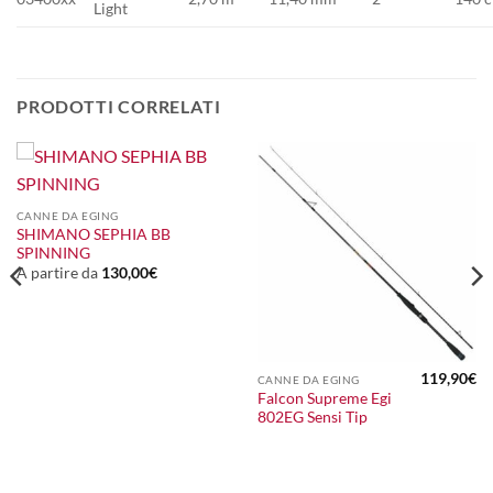
Light
PRODOTTI CORRELATI
CANNE DA EGING
SHIMANO SEPHIA BB
SPINNING
A partire da
130,00
€
119,90
€
CANNE DA EGING
l
Falcon Supreme Egi
prezzo
802EG Sensi Tip
le
attuale
:
50,00€.