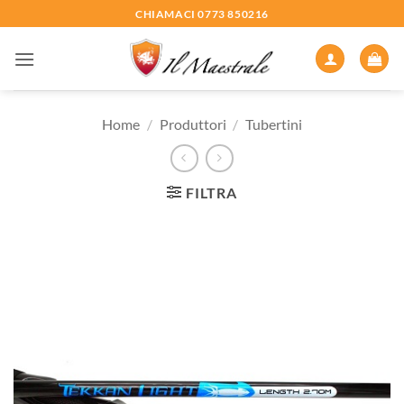
Salta
CHIAMACI 0773 850216
ai
contenuti
Home
/
Produttori
/
Tubertini
FILTRA