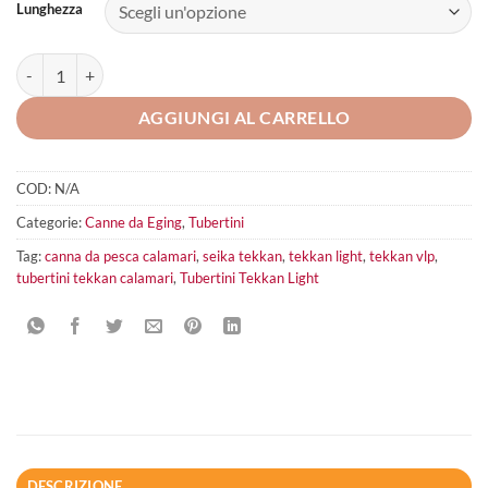
Lunghezza
Tubertini Tekkan Light quantità
AGGIUNGI AL CARRELLO
COD:
N/A
Categorie:
Canne da Eging
,
Tubertini
Tag:
canna da pesca calamari
,
seika tekkan
,
tekkan light
,
tekkan vlp
,
tubertini tekkan calamari
,
Tubertini Tekkan Light
DESCRIZIONE