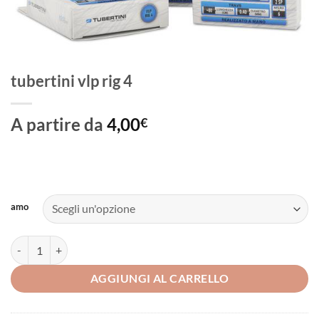
tubertini vlp rig 4
A partire da
4,00
€
amo
tubertini vlp rig 4 quantità
AGGIUNGI AL CARRELLO