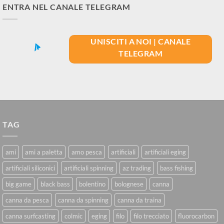
ENTRA NEL CANALE TELEGRAM
UNISCITI A NOI | CANALE
TELEGRAM
TAG
ami
ami a paletta
amo pesca
artificiali
artificiali eging
artificiali siliconici
artificiali spinning
az trading
bass fishing
big game
black bass
bolentino
bolognese
canna
canna da pesca
canna da spinning
canna da traina
canna surfcasting
colmic
eging
filo
filo trecciato
fluorocarbon