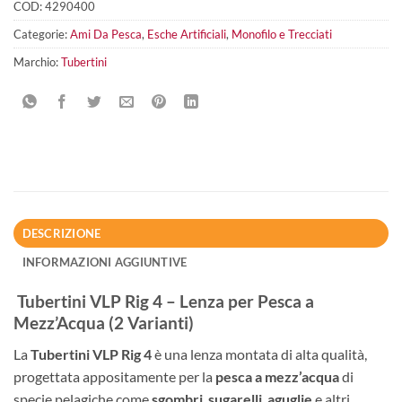
COD:
4290400
Categorie:
Ami Da Pesca
,
Esche Artificiali
,
Monofilo e Trecciati
Marchio:
Tubertini
DESCRIZIONE
INFORMAZIONI AGGIUNTIVE
Tubertini VLP Rig 4 – Lenza per Pesca a
Mezz’Acqua (2 Varianti)
La
Tubertini VLP Rig 4
è una lenza montata di alta qualità,
progettata appositamente per la
pesca a mezz’acqua
di
specie pelagiche come
sgombri
,
sugarelli
,
aguglie
e altri