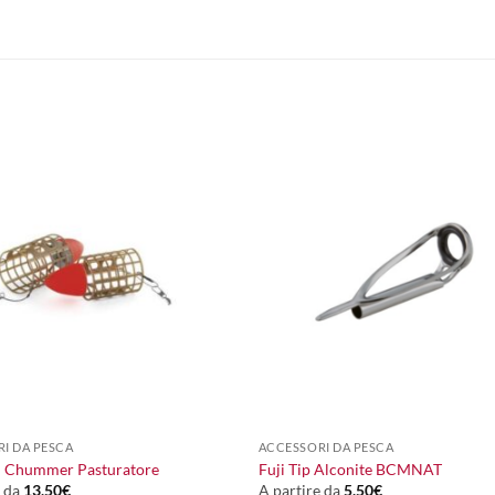
+
I DA PESCA
ACCESSORI DA PESCA
i Chummer Pasturatore
Fuji Tip Alconite BCMNAT
e da
13,50
€
A partire da
5,50
€