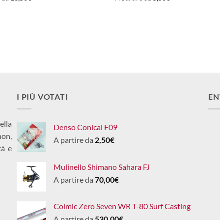
I PIÙ VOTATI
EN
ella
Denso Conical F09
non,
A partire da
2,50
€
tà e
Mulinello Shimano Sahara FJ
A partire da
70,00
€
Colmic Zero Seven WR T-80 Surf Casting
A partire da
530,00
€