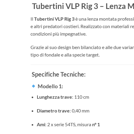
Tubertini VLP Rig 3 – Lenza M
Il
Tubertini VLP Rig 3
è una lenza montata professi
e altri predatori costieri. Realizzato con materiali 
condizioni più impegnative.
Grazie al suo design ben bilanciato e alle due varian
tipo di fondale e alla specie target.
Specifiche Tecniche:
Modello 1
:
Lunghezza trave
: 110 cm
Diametro trave
: 0,40 mm
Ami
: 2 x serie 54TS, misura
n° 1