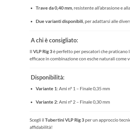
Trave da 0,40 mm
, resistente all’abrasione e al
Due varianti disponibili
, per adattarsi alle dive
A chi è consigliato:
Il
VLP Rig 3
è perfetto per pescatori che praticano 
efficace in combinazione con esche naturali come ve
Disponibilità:
Variante 1
: Ami n° 1 – Finale 0,35 mm
Variante 2
: Ami n° 2 – Finale 0,30 mm
Scegli il
Tubertini VLP Rig 3
per un approccio tecnic
affidabilità!