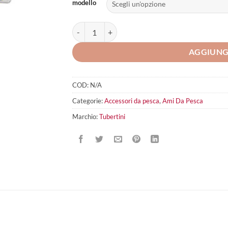
modello
Tubertini vlp rig 3 quantità
AGGIUNG
COD:
N/A
Categorie:
Accessori da pesca
,
Ami Da Pesca
Marchio:
Tubertini