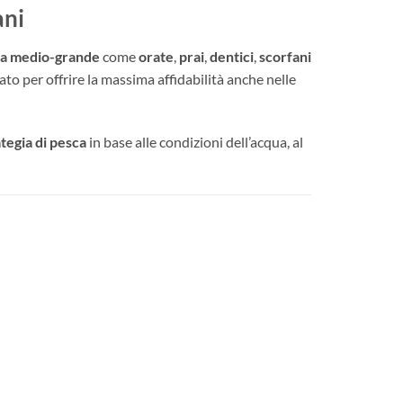
ani
lia medio-grande
come
orate
,
prai
,
dentici
,
scorfani
ato per offrire la massima affidabilità anche nelle
ategia di pesca
in base alle condizioni dell’acqua, al