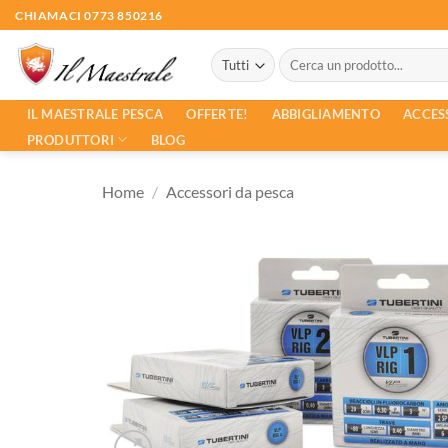
Salta
CHIAMACI 0773 850216
ai
Cerca:
contenuti
ACCES
IL MAESTRALE PESCA
OFFERTE!
ABBIGLIAMENTO
PRODUTTORI
BLOG
Home
/
Accessori da pesca