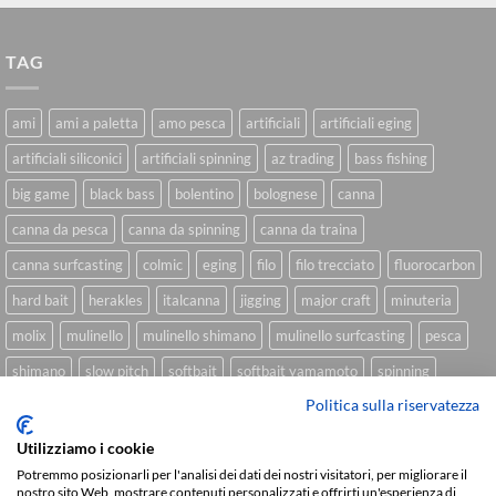
TAG
ami
ami a paletta
amo pesca
artificiali
artificiali eging
artificiali siliconici
artificiali spinning
az trading
bass fishing
big game
black bass
bolentino
bolognese
canna
canna da pesca
canna da spinning
canna da traina
canna surfcasting
colmic
eging
filo
filo trecciato
fluorocarbon
hard bait
herakles
italcanna
jigging
major craft
minuteria
molix
mulinello
mulinello shimano
mulinello surfcasting
pesca
shimano
slow pitch
softbait
softbait yamamoto
spinning
Politica sulla riservatezza
spinning inshore
surfcasting
traina
trecciato
trolling
tubertini
Utilizziamo i cookie
Potremmo posizionarli per l'analisi dei dati dei nostri visitatori, per migliorare il
nostro sito Web, mostrare contenuti personalizzati e offrirti un'esperienza di