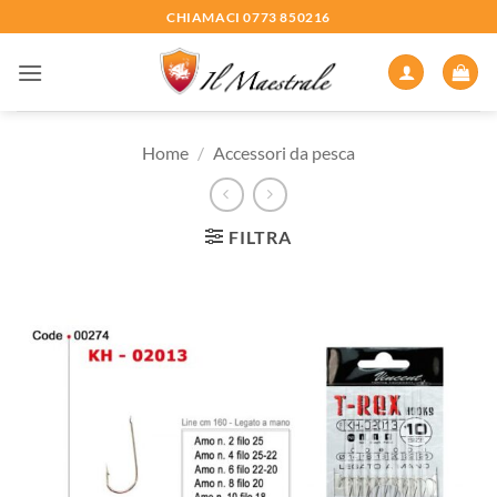
Salta
CHIAMACI 0773 850216
ai
contenuti
Home
/
Accessori da pesca
FILTRA