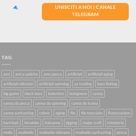
UNISCITI A NOI | CANALE
TELEGRAM
TAG
ami
ami a paletta
amo pesca
artificiali
artificiali eging
artificiali siliconici
artificiali spinning
az trading
bass fishing
big game
black bass
bolentino
bolognese
canna
canna da pesca
canna da spinning
canna da traina
canna surfcasting
colmic
eging
filo
filo trecciato
fluorocarbon
hard bait
herakles
italcanna
jigging
major craft
minuteria
molix
mulinello
mulinello shimano
mulinello surfcasting
pesca