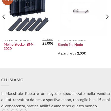
27,90
€
ACCESSORI DA PESCA
ACCESSORI DA PESCA
Il
Il
25,00
€
Meiho Stocker BM-
Stonfo No Nodo
prezzo
prezzo
3020
originale
attuale
era:
è:
A partire da
2,00
€
27,90€.
25,00€.
CHI SIAMO
Il Maestrale Pesca è un negozio specializzato nella vendita
dell’attrezzatura da pesca sportiva e non, raccoglie ben 15 anni
di conoscenza, pratica, abilità e amore per questo mondo.