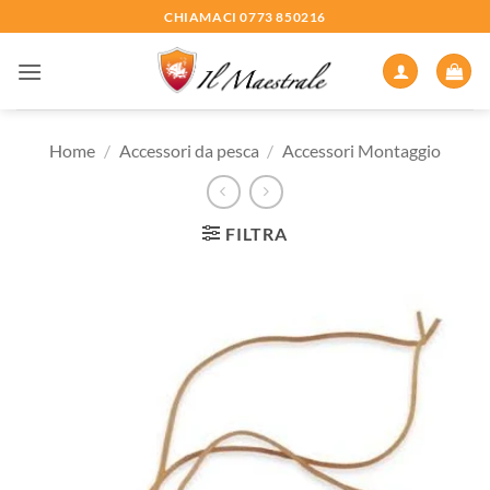
Salta
CHIAMACI 0773 850216
ai
contenuti
Home
/
Accessori da pesca
/
Accessori Montaggio
FILTRA