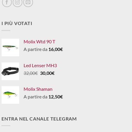
I PIÙ VOTATI
Molix Wtd 90 T
A partire da
16,00
€
Led Lenser MH3
Il
Il
32,00
€
30,00
€
prezzo
prezzo
originale
attuale
Molix Shaman
era:
è:
A partire da
12,50
€
32,00€.
30,00€.
ENTRA NEL CANALE TELEGRAM