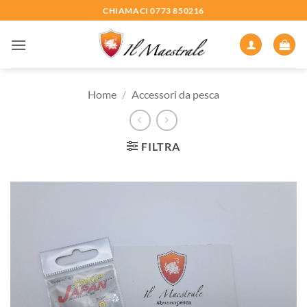
Salta
CHIAMACI 0773 850216
ai
contenuti
Home
/
Accessori da pesca
FILTRA