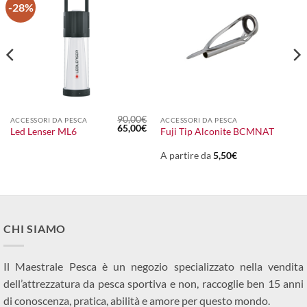
-28%
90,00
€
ACCESSORI DA PESCA
ACCESSORI DA PESCA
Il
Il
65,00
€
Led Lenser ML6
Fuji Tip Alconite BCMNAT
prezzo
prezzo
originale
attuale
era:
è:
A partire da
5,50
€
90,00€.
65,00€.
CHI SIAMO
Il Maestrale Pesca è un negozio specializzato nella vendita
dell’attrezzatura da pesca sportiva e non, raccoglie ben 15 anni
di conoscenza, pratica, abilità e amore per questo mondo.