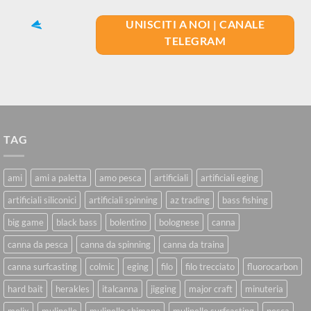
UNISCITI A NOI | CANALE
TELEGRAM
TAG
ami
ami a paletta
amo pesca
artificiali
artificiali eging
artificiali siliconici
artificiali spinning
az trading
bass fishing
big game
black bass
bolentino
bolognese
canna
canna da pesca
canna da spinning
canna da traina
canna surfcasting
colmic
eging
filo
filo trecciato
fluorocarbon
hard bait
herakles
italcanna
jigging
major craft
minuteria