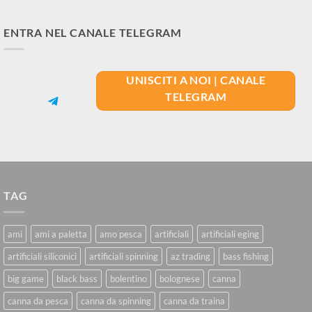
ENTRA NEL CANALE TELEGRAM
UNISCITI A NOI | CANALE
TELEGRAM
TAG
ami
ami a paletta
amo pesca
artificiali
artificiali eging
artificiali siliconici
artificiali spinning
az trading
bass fishing
big game
black bass
bolentino
bolognese
canna
canna da pesca
canna da spinning
canna da traina