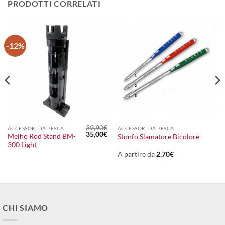
PRODOTTI CORRELATI
-12%
39,90
€
ACCESSORI DA PESCA
ACCESSORI DA PESCA
Il
Il
35,00
€
Meiho Rod Stand BM-
Stonfo Slamatore Bicolore
prezzo
prezzo
300 Light
originale
attuale
era:
è:
A partire da
2,70
€
39,90€.
35,00€.
CHI SIAMO