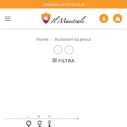
Salta
CHIAMACI 0773 850216
ai
contenuti
Home
/
Accessori da pesca
FILTRA