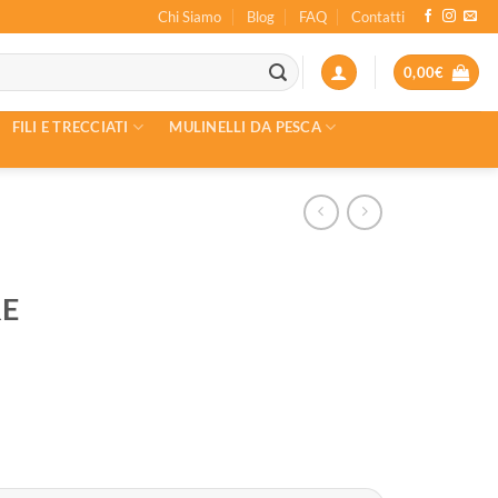
Chi Siamo
Blog
FAQ
Contatti
0,00
€
FILI E TRECCIATI
MULINELLI DA PESCA
RE