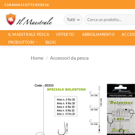
Salta
CHIAMACI 0773 850216
ai
Cerca:
contenuti
ACCES
IL MAESTRALE PESCA
OFFERTE!
ABBIGLIAMENTO
PRODUTTORI
BLOG
Home
/
Accessori da pesca