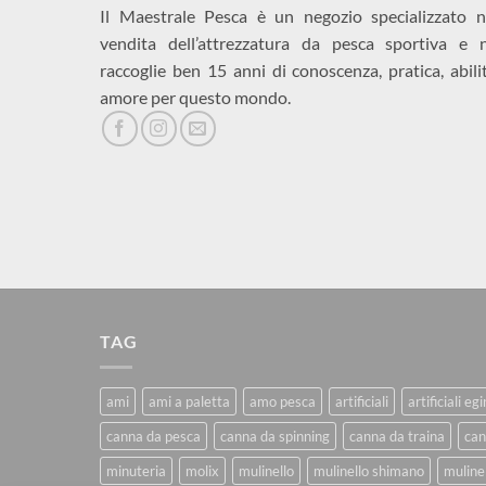
Il Maestrale Pesca è un negozio specializzato n
vendita dell’attrezzatura da pesca sportiva e 
raccoglie ben 15 anni di conoscenza, pratica, abili
amore per questo mondo.
TAG
ami
ami a paletta
amo pesca
artificiali
artificiali eg
canna da pesca
canna da spinning
canna da traina
can
minuteria
molix
mulinello
mulinello shimano
mulinel