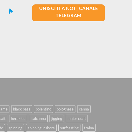
UNISCITI A NOI | CANALE
TELEGRAM
game
black bass
bolentino
bolognese
canna
bait
herakles
italcanna
jigging
major craft
to
spinning
spinning inshore
surfcasting
traina