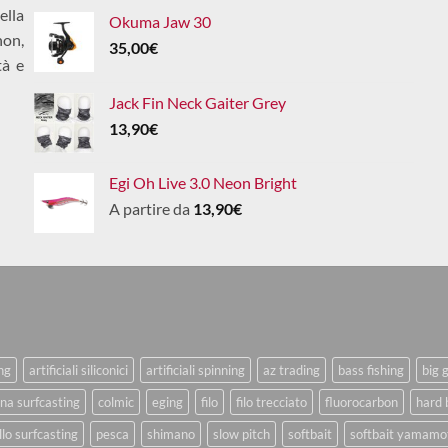
ella
Okuma Jaw 30
non,
35,00
€
tà e
Jack Fin Neck Gaiter Grey
13,90
€
Egi Oh Live 3.0 Neon Bright
A partire da
13,90
€
ing
artificiali siliconici
artificiali spinning
az trading
bass fishing
big 
na surfcasting
colmic
eging
filo
filo trecciato
fluorocarbon
hard 
lo surfcasting
pesca
shimano
slow pitch
softbait
softbait yamamo