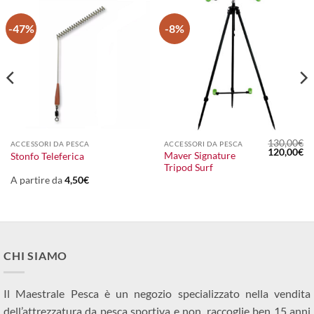
-47%
-8%
130,00
€
ACCESSORI DA PESCA
ACCESSORI DA PESCA
Il
Il
120,00
€
Maver Signature
Stonfo Teleferica
prezzo
pr
Tripod Surf
originale
at
era:
è:
A partire da
4,50
€
130,00€.
12
CHI SIAMO
Il Maestrale Pesca è un negozio specializzato nella vendita
dell’attrezzatura da pesca sportiva e non, raccoglie ben 15 anni