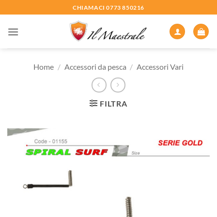
Salta
CHIAMACI 0773 850216
ai
contenuti
Home
/
Accessori da pesca
/
Accessori Vari
FILTRA