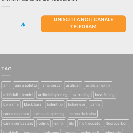
UNISCITI A NOI | CANALE
TELEGRAM
TAG
ami
ami a paletta
amo pesca
artificiali
artificiali eging
artificiali siliconici
artificiali spinning
az trading
bass fishing
big game
black bass
bolentino
bolognese
canna
canna da pesca
canna da spinning
canna da traina
canna surfcasting
colmic
eging
filo
filo trecciato
fluorocarbon
hard bait
herakles
italcanna
jigging
major craft
minuteria