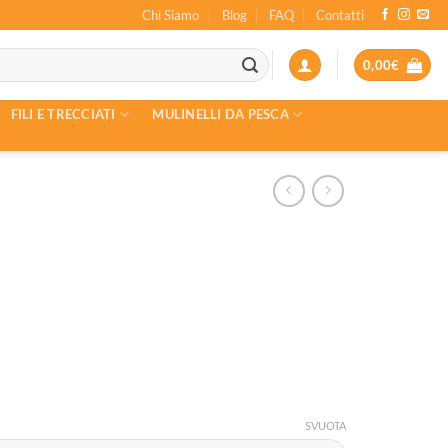
Chi Siamo
Blog
FAQ
Contatti
0,00
€
FILI E TRECCIATI
MULINELLI DA PESCA
SVUOTA