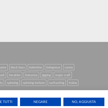
game
black bass
bolentino
bolognese
canna
bait
herakles
italcanna
jigging
major craft
to
spinning
spinning inshore
surfcasting
traina
E TUTTI
NEGARE
NO, AGGIUSTA