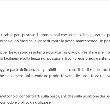
sabile per i pescatori appassionati che cercano di migliorare la pr
 ami scivolino fuori dalla lenza durante la pesca, mantenendoli in 
opper Beads sono resistenti e duraturi, in grado di resistere alle inte
rli facilmente sulla lenza e di posizionarli con precisione, garante
r parte delle lenze disponibili sul mercato, il che li rende un’ottima
sche e di dimensioni li rende un prodotto versatile e adatto ad una 
rmettono di concentrarti sulla pesca, anziché sulla posizione dei pesi 
comodo e pratico da utilizzare.