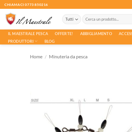
Salta
CHIAMACI 0773 850216
ai
Cerca:
contenuti
ACCES
IL MAESTRALE PESCA
OFFERTE!
ABBIGLIAMENTO
PRODUTTORI
BLOG
Home
/
Minuteria da pesca