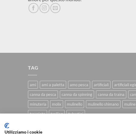
TAG
ami
ami a paletta
amo pesca
artificiali
artificiali eg
canna da pesca
canna da spinning
canna da traina
can
minuteria
molix
mulinello
mulinello shimano
mulinel
trecciato
trolling
tubertini
Utilizziamo i cookie