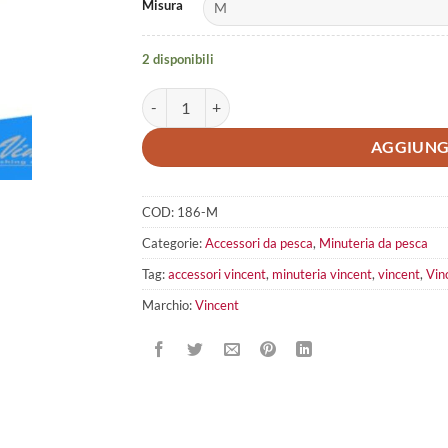
Misura
2 disponibili
Vincent Stopper Beads quantità
AGGIUNG
COD:
186-M
Categorie:
Accessori da pesca
,
Minuteria da pesca
Tag:
accessori vincent
,
minuteria vincent
,
vincent
,
Vin
Marchio:
Vincent