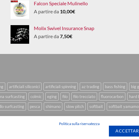
Falcon Speciale Mulinello
A partire da
10,00
€
Molix Swivel Insurance Snap
A partire da
7,50
€
ing
artificiali siliconici
artificiali spinning
az trading
bass fishing
big 
na surfcasting
colmic
eging
filo
filo trecciato
fluorocarbon
hard 
lo surfcasting
pesca
shimano
slow pitch
softbait
softbait yamamo
Politica sulla riservatezza
ACCETTAR