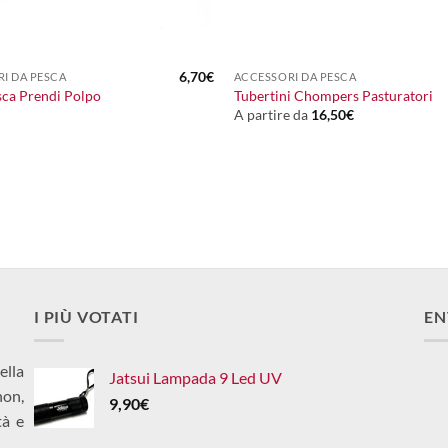
+
6,70
€
I DA PESCA
ACCESSORI DA PESCA
sca Prendi Polpo
Tubertini Chompers Pasturatori
A partire da
16,50
€
I PIÙ VOTATI
EN
ella
Jatsui Lampada 9 Led UV
non,
9,90
€
tà e