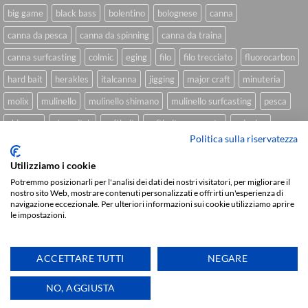
big game
black bass
bolentino
bolognese
canna
canna da pesca
canna da spinning
canna da traina
canna surfcasting
colmic
eging
filo
filo trecciato
fluorocarbon
hard bait
herakles
italcanna
jigging
major craft
minuteria
molix
mulinello
mulinello shimano
mulinello surfcasting
pesca
shimano
slow pitch
softbait
softbait yamamoto
spinning
Politica sulla riservatezza
spinning inshore
surfcasting
traina
trecciato
trolling
tubertini
Utilizziamo i cookie
Potremmo posizionarli per l'analisi dei dati dei nostri visitatori, per migliorare il
nostro sito Web, mostrare contenuti personalizzati e offrirti un'esperienza di
Sviluppato da
We Blink Design
navigazione eccezionale. Per ulteriori informazioni sui cookie utilizziamo aprire
le impostazioni.
Visa
PayPal
Stripe
MasterCard
Cash
On
CHI SIAMO
BLOG
FAQ
CONTATTI
Delivery
ACCETTARE TUTTI
NEGARE
Copyright 2026 ©
IlMaestralePesca.it
Ti aiutiamo
NO, AGGIUSTA