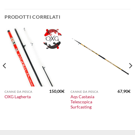
PRODOTTI CORRELATI
150,00
€
67,90
€
CANNE DA PESCA
CANNE DA PESCA
l
Aqs Castasia
OXG Lagherta
prezzo
Telescopica
attuale
:
Surfcasting
165,00€.