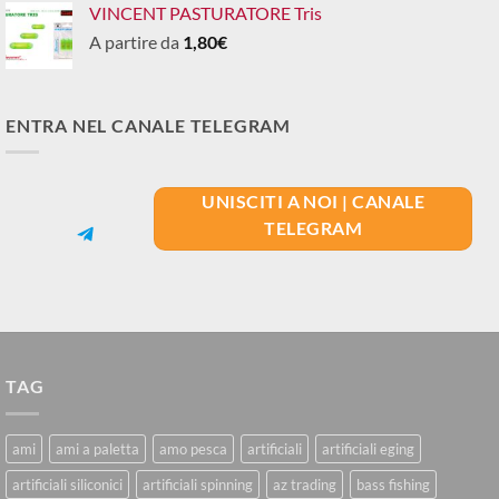
VINCENT PASTURATORE Tris
A partire da
1,80
€
ENTRA NEL CANALE TELEGRAM
UNISCITI A NOI | CANALE
TELEGRAM
TAG
ami
ami a paletta
amo pesca
artificiali
artificiali eging
artificiali siliconici
artificiali spinning
az trading
bass fishing