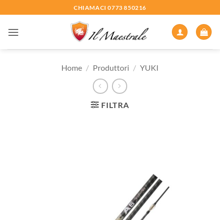
Salta
CHIAMACI 0773 850216
ai
contenuti
Home
/
Produttori
/
YUKI
FILTRA