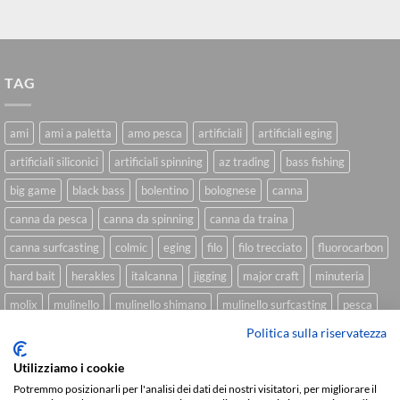
TAG
ami
ami a paletta
amo pesca
artificiali
artificiali eging
artificiali siliconici
artificiali spinning
az trading
bass fishing
big game
black bass
bolentino
bolognese
canna
canna da pesca
canna da spinning
canna da traina
canna surfcasting
colmic
eging
filo
filo trecciato
fluorocarbon
hard bait
herakles
italcanna
jigging
major craft
minuteria
molix
mulinello
mulinello shimano
mulinello surfcasting
pesca
Politica sulla riservatezza
shimano
slow pitch
softbait
softbait yamamoto
spinning
spinning inshore
surfcasting
traina
trecciato
trolling
tubertini
Utilizziamo i cookie
Potremmo posizionarli per l'analisi dei dati dei nostri visitatori, per migliorare il