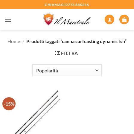
Salta
CHIAMACI 0773 850216
ai
contenuti
Home
/
Prodotti taggati “canna surfcasting dynamis fsh”
FILTRA
-15%