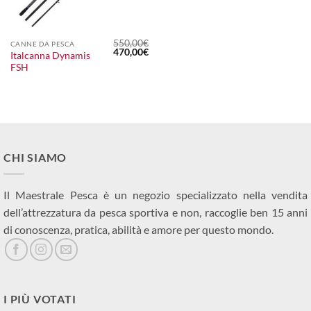
550,00
€
CANNE DA PESCA
Il
Il
470,00
€
Italcanna Dynamis
prezzo
prezzo
FSH
originale
attuale
era:
è:
550,00€.
470,00€.
CHI SIAMO
Il Maestrale Pesca è un negozio specializzato nella vendita
dell’attrezzatura da pesca sportiva e non, raccoglie ben 15 anni
di conoscenza, pratica, abilità e amore per questo mondo.
I PIÙ VOTATI